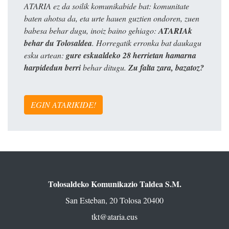
ATARIA ez da soilik komunikabide bat: komunitate
baten ahotsa da, eta urte hauen guztien ondoren, zuen
babesa behar dugu, inoiz baino gehiago:
ATARIAk
behar du Tolosaldea
. Horregatik erronka bat daukagu
esku artean:
gure eskualdeko 28 herrietan hamarna
harpidedun berri
behar ditugu.
Zu falta zara, bazatoz?
EGIN ATARIKIDE!
Tolosaldeko Komunikazio Taldea S.M.
San Esteban, 20 Tolosa 20400
tkt@ataria.eus