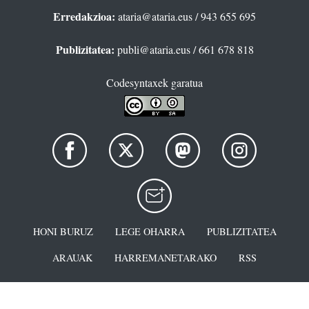
Erredakzioa:
ataria@ataria.eus
/ 943 655 695
Publizitatea:
publi@ataria.eus
/ 661 678 818
Codesyntaxek garatua
HONI BURUZ
LEGE OHARRA
PUBLIZITATEA
ARAUAK
HARREMANETARAKO
RSS