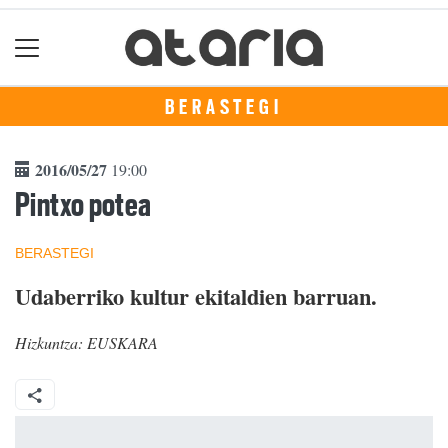
BERASTEGI
2016/05/27
19:00
Pintxo potea
BERASTEGI
Udaberriko kultur ekitaldien barruan.
Hizkuntza:
EUSKARA