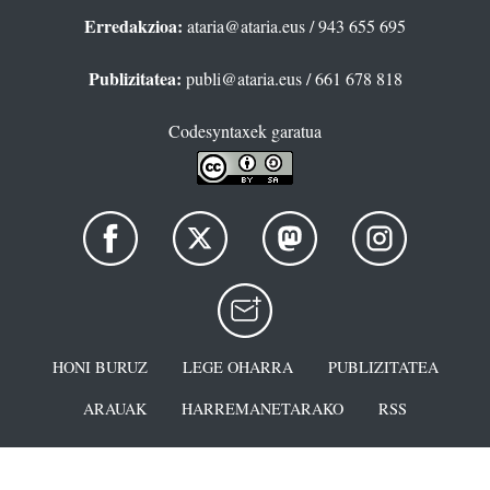
Erredakzioa:
ataria@ataria.eus
/ 943 655 695
Publizitatea:
publi@ataria.eus
/ 661 678 818
Codesyntaxek garatua
HONI BURUZ
LEGE OHARRA
PUBLIZITATEA
ARAUAK
HARREMANETARAKO
RSS