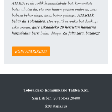
ATARIA ez da soilik komunikabide bat: komunitate
baten ahotsa da, eta urte hauen guztien ondoren, zuen
babesa behar dugu, inoiz baino gehiago:
ATARIAk
behar du Tolosaldea
. Horregatik erronka bat daukagu
esku artean:
gure eskualdeko 28 herrietan hamarna
harpidedun berri
behar ditugu.
Zu falta zara, bazatoz?
EGIN ATARIKIDE!
Tolosaldeko Komunikazio Taldea S.M.
San Esteban, 20 Tolosa 20400
tkt@ataria.eus