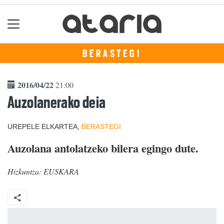
BERASTEGI
2016/04/22
21:00
Auzolanerako deia
UREPELE ELKARTEA,
BERASTEGI
Auzolana antolatzeko bilera egingo dute.
Hizkuntza:
EUSKARA