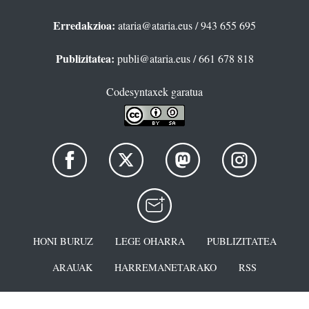
Erredakzioa:
ataria@ataria.eus
/ 943 655 695
Publizitatea:
publi@ataria.eus
/ 661 678 818
Codesyntaxek garatua
HONI BURUZ
LEGE OHARRA
PUBLIZITATEA
ARAUAK
HARREMANETARAKO
RSS