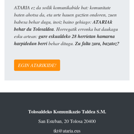
ATARIA ez da soilik komunikabide bat: komunitate
baten ahotsa da, eta urte hauen guztien ondoren, zuen
babesa behar dugu, inoiz baino gehiago:
ATARIAk
behar du Tolosaldea
. Horregatik erronka bat daukagu
esku artean:
gure eskualdeko 28 herrietan hamarna
harpidedun berri
behar ditugu.
Zu falta zara, bazatoz?
EGIN ATARIKIDE!
Tolosaldeko Komunikazio Taldea S.M.
San Esteban, 20 Tolosa 20400
tkt@ataria.eus