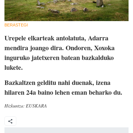
BERASTEGI
Urepele elkarteak antolatuta, Adarra
mendira joango dira. Ondoren, Xoxoka
inguruko jatetxeren batean bazkalduko
lukete.
Bazkaltzen gelditu nahi duenak, izena
hilaren 24a baino lehen eman beharko du.
Hizkuntza:
EUSKARA