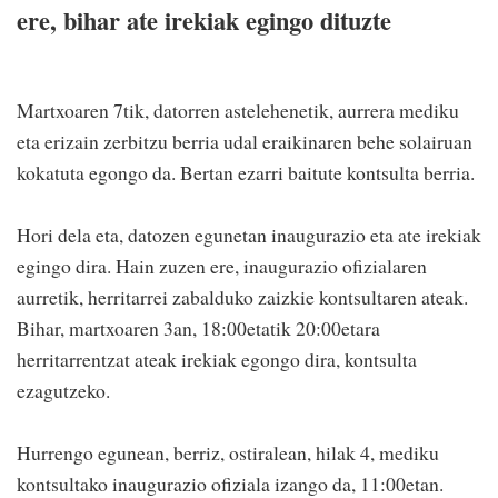
ere, bihar ate irekiak egingo dituzte
Martxoaren 7tik, datorren astelehenetik, aurrera mediku
eta erizain zerbitzu berria udal eraikinaren behe solairuan
kokatuta egongo da. Bertan ezarri baitute kontsulta berria.
Hori dela eta, datozen egunetan inaugurazio eta ate irekiak
egingo dira. Hain zuzen ere, inaugurazio ofizialaren
aurretik, herritarrei zabalduko zaizkie kontsultaren ateak.
Bihar, martxoaren 3an, 18:00etatik 20:00etara
herritarrentzat ateak irekiak egongo dira, kontsulta
ezagutzeko.
Hurrengo egunean, berriz, ostiralean, hilak 4, mediku
kontsultako inaugurazio ofiziala izango da, 11:00etan.