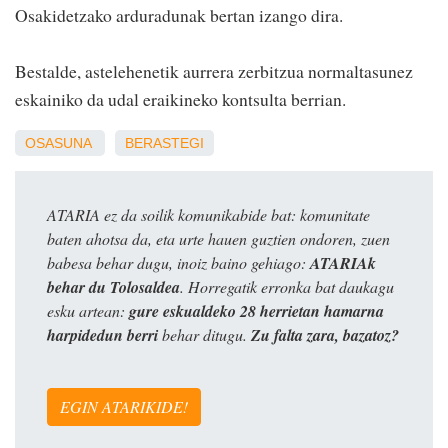
Osakidetzako arduradunak bertan izango dira.
Bestalde, astelehenetik aurrera zerbitzua normaltasunez
eskainiko da udal eraikineko kontsulta berrian.
OSASUNA
BERASTEGI
ATARIA ez da soilik komunikabide bat: komunitate
baten ahotsa da, eta urte hauen guztien ondoren, zuen
babesa behar dugu, inoiz baino gehiago:
ATARIAk
behar du Tolosaldea
. Horregatik erronka bat daukagu
esku artean:
gure eskualdeko 28 herrietan hamarna
harpidedun berri
behar ditugu.
Zu falta zara, bazatoz?
EGIN ATARIKIDE!