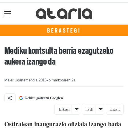
BERASTEGI
Mediku kontsulta berria ezagutzeko
aukera izango da
Maier Ugartemendia
2016ko martxoaren 2a
Gehitu gaitzazu Googlen
Entzun
Itzuli
Erraztu
Ostiralean inaugurazio ofiziala izango bada