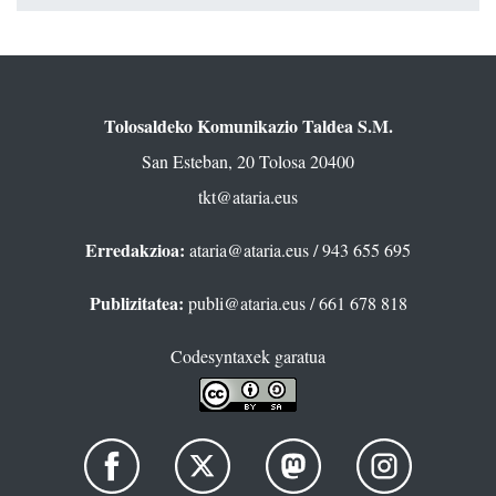
Tolosaldeko Komunikazio Taldea S.M.
San Esteban, 20 Tolosa 20400
tkt@ataria.eus
Erredakzioa:
ataria@ataria.eus
/ 943 655 695
Publizitatea:
publi@ataria.eus
/ 661 678 818
Codesyntaxek garatua