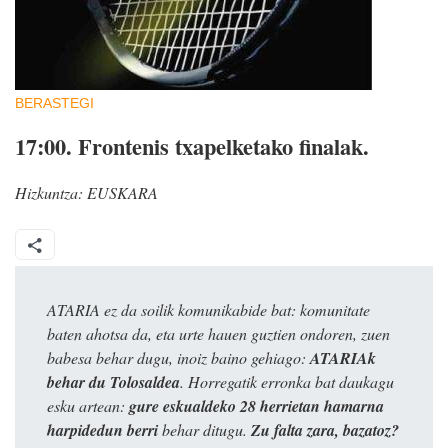
BERASTEGI
17:00.
Frontenis txapelketako finalak.
Hizkuntza:
EUSKARA
ATARIA ez da soilik komunikabide bat: komunitate
baten ahotsa da, eta urte hauen guztien ondoren, zuen
babesa behar dugu, inoiz baino gehiago:
ATARIAk
behar du Tolosaldea
. Horregatik erronka bat daukagu
esku artean:
gure eskualdeko 28 herrietan hamarna
harpidedun berri
behar ditugu.
Zu falta zara, bazatoz?