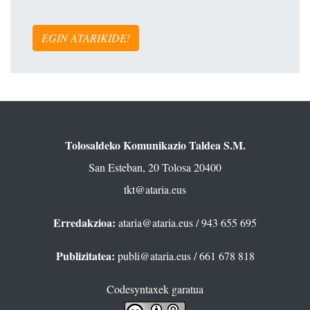
EGIN ATARIKIDE!
Tolosaldeko Komunikazio Taldea S.M.
San Esteban, 20 Tolosa 20400
tkt@ataria.eus
Erredakzioa:
ataria@ataria.eus
/ 943 655 695
Publizitatea:
publi@ataria.eus
/ 661 678 818
Codesyntaxek garatua