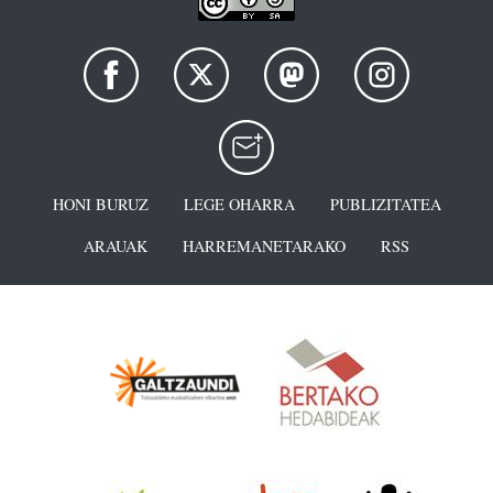
HONI BURUZ
LEGE OHARRA
PUBLIZITATEA
ARAUAK
HARREMANETARAKO
RSS