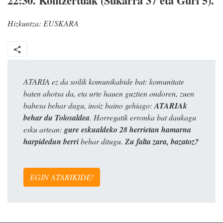
22:30.
Kontzertuak (Sukarra 37 eta Guri 5).
Hizkuntza:
EUSKARA
ATARIA ez da soilik komunikabide bat: komunitate
baten ahotsa da, eta urte hauen guztien ondoren, zuen
babesa behar dugu, inoiz baino gehiago:
ATARIAk
behar du Tolosaldea
. Horregatik erronka bat daukagu
esku artean:
gure eskualdeko 28 herrietan hamarna
harpidedun berri
behar ditugu.
Zu falta zara, bazatoz?
EGIN ATARIKIDE!