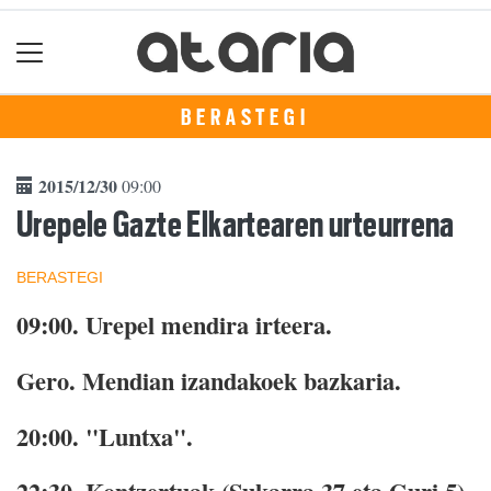
BERASTEGI
2015/12/30
09:00
Urepele Gazte Elkartearen urteurrena
BERASTEGI
09:00.
Urepel mendira irteera.
Gero.
Mendian izandakoek bazkaria.
20:00.
"Luntxa".