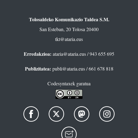
Tolosaldeko Komunikazio Taldea S.M.
San Esteban, 20 Tolosa 20400
tkt@ataria.eus
Erredakzioa:
ataria@ataria.eus
/ 943 655 695
Publizitatea:
publi@ataria.eus
/ 661 678 818
Codesyntaxek garatua