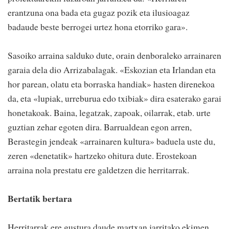
erantzuna ona bada eta gugaz pozik eta ilusioagaz
badaude beste berrogei urtez hona etorriko gara».
Sasoiko arraina salduko dute, orain denboraleko arrainaren
garaia dela dio Arrizabalagak. «Eskozian eta Irlandan eta
hor parean, olatu eta borraska handiak» hasten direnekoa
da, eta «lupiak, urreburua edo txibiak» dira esaterako garai
honetakoak. Baina, legatzak, zapoak, oilarrak, etab. urte
guztian zehar egoten dira. Barrualdean egon arren,
Berastegin jendeak «arrainaren kultura» baduela uste du,
zeren «denetatik» hartzeko ohitura dute. Erostekoan
arraina nola prestatu ere galdetzen die herritarrak.
Bertatik bertara
Herritarrak ere gustura daude martxan jarritako ekimen