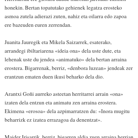
honekin. Bertan topatutako gehienek legatza erosteko
asmoa zutela adierazi zuten, nahiz eta oilarra edo zapoa
ere bazeuden euren zerrendan.
Juanita Jauregik eta Mikela Saizarrek, esaterako,
arrandegi ibiltariarena «ideia ona» dela uste dute, eta
lehenak uste du jendea «animatuko» dela bertan arraina
erostera. Bigarrenak, berriz, «denbora luzean» jendeak zer
erantzun ematen duen ikusi beharko dela dio.
Arantxi Goñi aurreko asteetan herritarrei arrain «ona»
izaten dela entzun eta animatu zen arraina erostera.
Ekimena «erosoa» dela azpimarratzen du: «Inora mugitu
beharrizk ez izatea errazagoa da denentzat».
Maider Irisarrik, berriz, bigarren aldia zuen arraina herrian