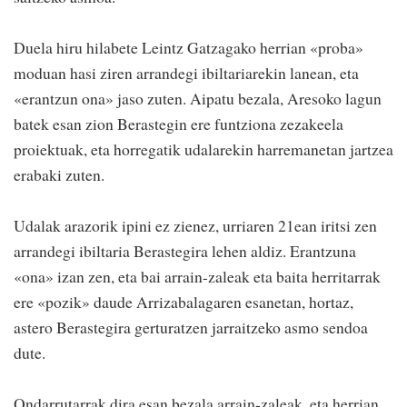
Duela hiru hilabete Leintz Gatzagako herrian «proba»
moduan hasi ziren arrandegi ibiltariarekin lanean, eta
«erantzun ona» jaso zuten. Aipatu bezala, Aresoko lagun
batek esan zion Berastegin ere funtziona zezakeela
proiektuak, eta horregatik udalarekin harremanetan jartzea
erabaki zuten.
Udalak arazorik ipini ez zienez, urriaren 21ean iritsi zen
arrandegi ibiltaria Berastegira lehen aldiz. Erantzuna
«ona» izan zen, eta bai arrain-zaleak eta baita herritarrak
ere «pozik» daude Arrizabalagaren esanetan, hortaz,
astero Berastegira gerturatzen jarraitzeko asmo sendoa
dute.
Ondarrutarrak dira esan bezala arrain-zaleak, eta herrian