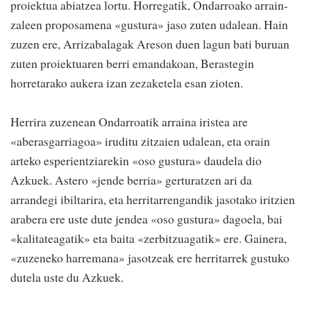
proiektua abiatzea lortu. Horregatik, Ondarroako arrain-
zaleen proposamena «gustura» jaso zuten udalean. Hain
zuzen ere, Arrizabalagak Areson duen lagun bati buruan
zuten proiektuaren berri emandakoan, Berastegin
horretarako aukera izan zezaketela esan zioten.
Herrira zuzenean Ondarroatik arraina iristea are
«aberasgarriagoa» iruditu zitzaien udalean, eta orain
arteko esperientziarekin «oso gustura» daudela dio
Azkuek. Astero «jende berria» gerturatzen ari da
arrandegi ibiltarira, eta herritarrengandik jasotako iritzien
arabera ere uste dute jendea «oso gustura» dagoela, bai
«kalitateagatik» eta baita «zerbitzuagatik» ere. Gainera,
«zuzeneko harremana» jasotzeak ere herritarrek gustuko
dutela uste du Azkuek.