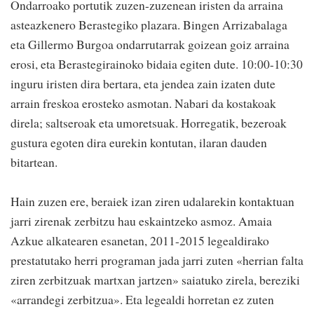
Ondarroako portutik zuzen-zuzenean iristen da arraina
asteazkenero Berastegiko plazara. Bingen Arrizabalaga
eta Gillermo Burgoa ondarrutarrak goizean goiz arraina
erosi, eta Berastegirainoko bidaia egiten dute. 10:00-10:30
inguru iristen dira bertara, eta jendea zain izaten dute
arrain freskoa erosteko asmotan. Nabari da kostakoak
direla; saltseroak eta umoretsuak. Horregatik, bezeroak
gustura egoten dira eurekin kontutan, ilaran dauden
bitartean.
Hain zuzen ere, beraiek izan ziren udalarekin kontaktuan
jarri zirenak zerbitzu hau eskaintzeko asmoz. Amaia
Azkue alkatearen esanetan, 2011-2015 legealdirako
prestatutako herri programan jada jarri zuten «herrian falta
ziren zerbitzuak martxan jartzen» saiatuko zirela, bereziki
«arrandegi zerbitzua». Eta legealdi horretan ez zuten