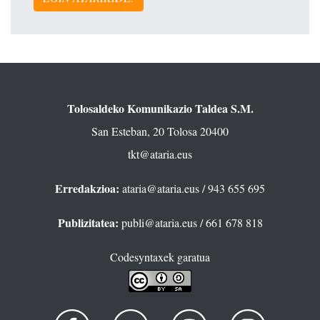
Tolosaldeko Komunikazio Taldea S.M.
San Esteban, 20 Tolosa 20400
tkt@ataria.eus
Erredakzioa:
ataria@ataria.eus
/ 943 655 695
Publizitatea:
publi@ataria.eus
/ 661 678 818
Codesyntaxek garatua