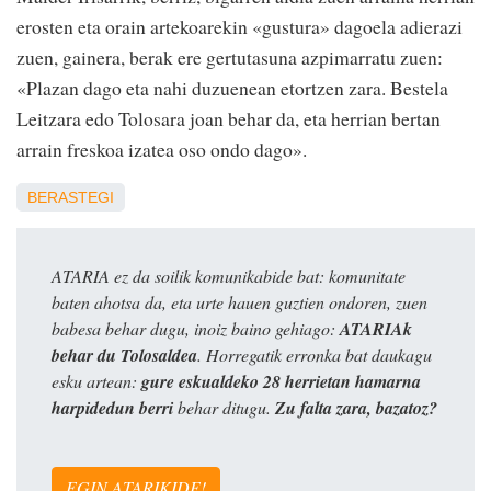
erosten eta orain artekoarekin «gustura» dagoela adierazi
zuen, gainera, berak ere gertutasuna azpimarratu zuen:
«Plazan dago eta nahi duzuenean etortzen zara. Bestela
Leitzara edo Tolosara joan behar da, eta herrian bertan
arrain freskoa izatea oso ondo dago».
BERASTEGI
ATARIA ez da soilik komunikabide bat: komunitate
baten ahotsa da, eta urte hauen guztien ondoren, zuen
babesa behar dugu, inoiz baino gehiago:
ATARIAk
behar du Tolosaldea
. Horregatik erronka bat daukagu
esku artean:
gure eskualdeko 28 herrietan hamarna
harpidedun berri
behar ditugu.
Zu falta zara, bazatoz?
EGIN ATARIKIDE!