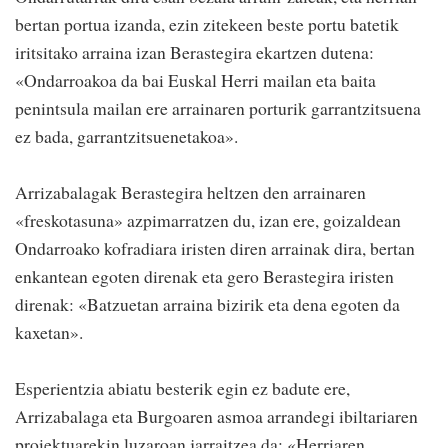
bertan portua izanda, ezin zitekeen beste portu batetik
iritsitako arraina izan Berastegira ekartzen dutena:
«Ondarroakoa da bai Euskal Herri mailan eta baita
penintsula mailan ere arrainaren porturik garrantzitsuena
ez bada, garrantzitsuenetakoa».
Arrizabalagak Berastegira heltzen den arrainaren
«freskotasuna» azpimarratzen du, izan ere, goizaldean
Ondarroako kofradiara iristen diren arrainak dira, bertan
enkantean egoten direnak eta gero Berastegira iristen
direnak: «Batzuetan arraina bizirik eta dena egoten da
kaxetan».
Esperientzia abiatu besterik egin ez badute ere,
Arrizabalaga eta Burgoaren asmoa arrandegi ibiltariaren
proiektuarekin luzaroan jarraitzea da: «Herriaren