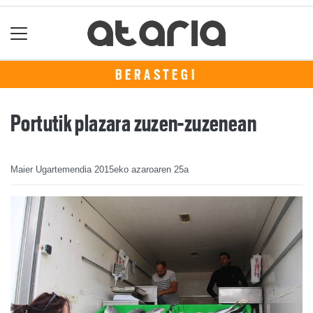
BERASTEGI
Portutik plazara zuzen-zuzenean
Maier Ugartemendia
2015eko azaroaren 25a