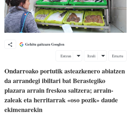
Gehitu gaitzazu Googlen
Entzun
Itzuli
Erraztu
Ondarroako portutik asteazkenero abiatzen
da arrandegi ibiltari bat Berastegiko
plazara arrain freskoa saltzera; arrain-
zaleak eta herritarrak «oso pozik» daude
ekimenarekin