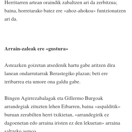
Herritarren artean oraindik zabaltzen ari da zerbitzua;
baina, horretarako batez ere «ahoz-ahokoa» funtzionatzen
ari da.
Arrain-zaleak ere «gustura»
Asteazken goizetan atsedenik hartu gabe aritzen dira
lanean ondarrutarrak Berastegiko plazan; beti ere
irribarrea eta umore ona galdu gabe.
Bingen Agirrezabalagak eta Gillermo Burgoak
arrandegiak zituzten lehen Eibarren, baina «aspalditik»
buruan zerabilten herri txikietan, «arrandegirik ez
dagoenetan edo arraina iristen ez den lekuetan» arraina
saltzeko asmoa.