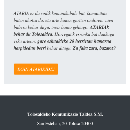
ATARIA ez da soilik komunikabide bat: komunitate
baten ahotsa da, eta urte hauen guztien ondoren, zuen
babesa behar dugu, inoiz baino gehiago:
ATARIAk
behar du Tolosaldea
. Horregatik erronka bat daukagu
esku artean:
gure eskualdeko 28 herrietan hamarna
harpidedun berri
behar ditugu.
Zu falta zara, bazatoz?
EGIN ATARIKIDE!
Tolosaldeko Komunikazio Taldea S.M.
San Esteban, 20 Tolosa 20400