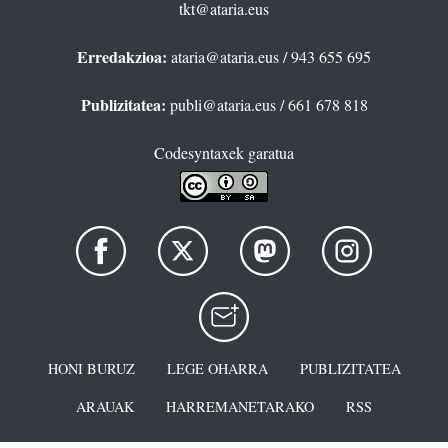
tkt@ataria.eus
Erredakzioa:
ataria@ataria.eus
/ 943 655 695
Publizitatea:
publi@ataria.eus
/ 661 678 818
Codesyntaxek garatua
HONI BURUZ
LEGE OHARRA
PUBLIZITATEA
ARAUAK
HARREMANETARAKO
RSS