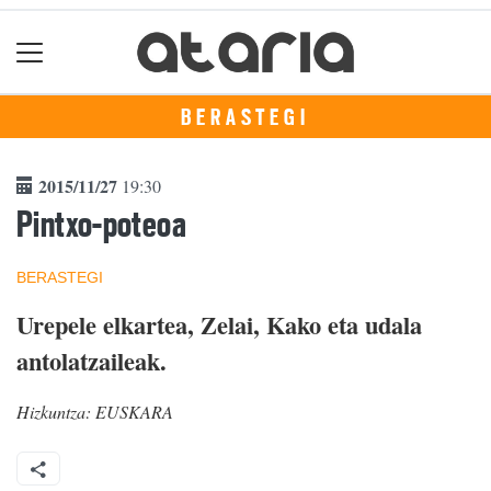
BERASTEGI
2015/11/27
19:30
Pintxo-poteoa
BERASTEGI
Urepele elkartea, Zelai, Kako eta udala
antolatzaileak.
Hizkuntza:
EUSKARA