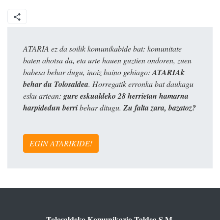
ATARIA ez da soilik komunikabide bat: komunitate
baten ahotsa da, eta urte hauen guztien ondoren, zuen
babesa behar dugu, inoiz baino gehiago:
ATARIAk
behar du Tolosaldea
. Horregatik erronka bat daukagu
esku artean:
gure eskualdeko 28 herrietan hamarna
harpidedun berri
behar ditugu.
Zu falta zara, bazatoz?
EGIN ATARIKIDE!
Tolosaldeko Komunikazio Taldea S.M.