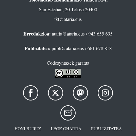
San Esteban, 20 Tolosa 20400
tkt@ataria.eus
Erredakzioa:
ataria@ataria.eus
/ 943 655 695
Publizitatea:
publi@ataria.eus
/ 661 678 818
Codesyntaxek garatua
HONI BURUZ
LEGE OHARRA
PUBLIZITATEA