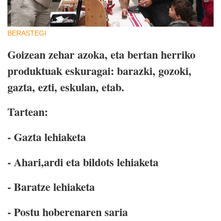
BERASTEGI
Goizean zehar azoka, eta bertan herriko
produktuak eskuragai: barazki, gozoki,
gazta, ezti, eskulan, etab.
Tartean:
- Gazta lehiaketa
- Ahari,ardi eta bildots lehiaketa
- Baratze lehiaketa
- Postu hoberenaren saria