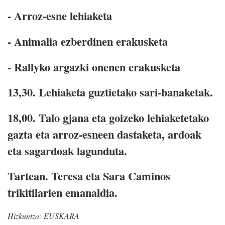
- Arroz-esne lehiaketa
- Animalia ezberdinen erakusketa
- Rallyko argazki onenen erakusketa
13,30.
Lehiaketa guztietako sari-banaketak.
18,00.
Talo gjana eta goizeko lehiaketetako
gazta eta arroz-esneen dastaketa, ardoak
eta sagardoak lagunduta.
Tartean.
Teresa eta Sara Caminos
trikitilarien emanaldia.
Hizkuntza:
EUSKARA