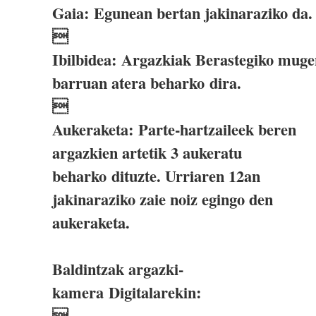
Gaia: Egunean bertan jakinaraziko da.

Ibilbidea: Argazkiak Berastegiko muge
barruan atera beharko dira.

Aukeraketa: Parte-hartzaileek beren
argazkien artetik 3 aukeratu
beharko dituzte. Urriaren 12an
jakinaraziko zaie noiz egingo den
aukeraketa.
Baldintzak argazki-
kamera Digitalarekin:
