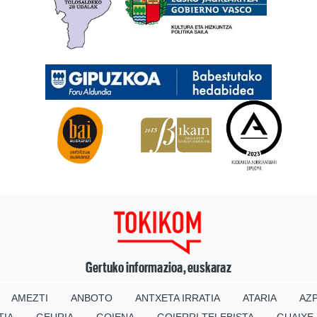
Gertuko informazioa, euskaraz
AMEZTI
ANBOTO
ANTXETA IRRATIA
ATARIA
AZP