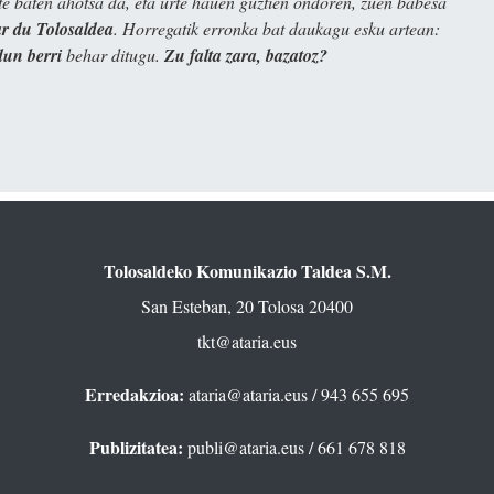
e baten ahotsa da, eta urte hauen guztien ondoren, zuen babesa
 du Tolosaldea
. Horregatik erronka bat daukagu esku artean:
dun berri
behar ditugu.
Zu falta zara, bazatoz?
Tolosaldeko Komunikazio Taldea S.M.
San Esteban, 20 Tolosa 20400
tkt@ataria.eus
Erredakzioa:
ataria@ataria.eus
/ 943 655 695
Publizitatea:
publi@ataria.eus
/ 661 678 818