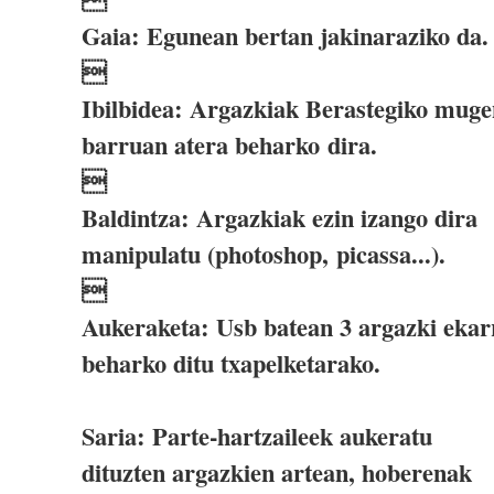
Gaia: Egunean bertan jakinaraziko da.

Ibilbidea: Argazkiak Berastegiko muge
barruan atera beharko dira.

Baldintza: Argazkiak ezin izango dira
manipulatu (photoshop, picassa...).

Aukeraketa: Usb batean 3 argazki ekar
beharko ditu txapelketarako.
Saria: Parte-hartzaileek aukeratu
dituzten argazkien artean, hoberenak