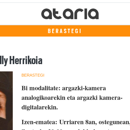
BERASTEGI
lly Herrikoia
BERASTEGI
Bi modalitate: argazki-kamera
analogikoarekin eta argazki kamera-
digitalarekin.
Izen-ematea: Urriaren 8an, ostegunean