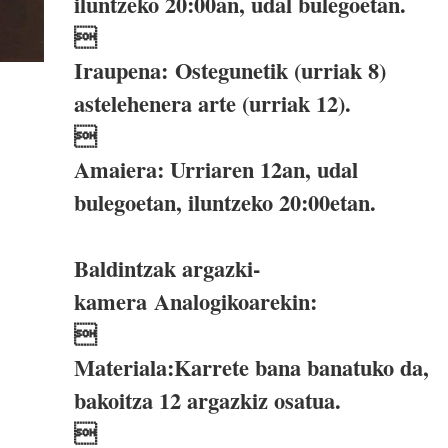
iluntzeko 20:00an, udal bulegoetan.

Iraupena: Ostegunetik (urriak 8)
astelehenera arte (urriak 12).

Amaiera: Urriaren 12an, udal
bulegoetan, iluntzeko 20:00etan.
Baldintzak argazki-
kamera Analogikoarekin:

Materiala:Karrete bana banatuko da,
bakoitza 12 argazkiz osatua.
