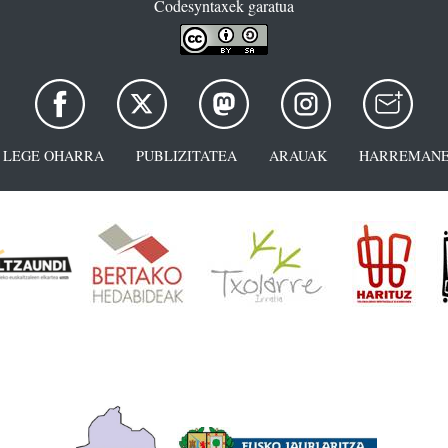
Codesyntaxek garatua
LEGE OHARRA
PUBLIZITATEA
ARAUAK
HARREMANE