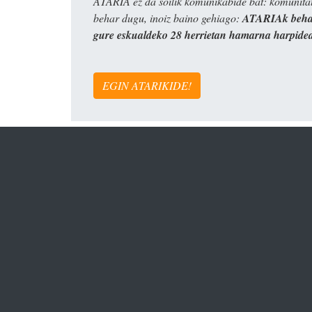
ATARIA ez da soilik komunikabide bat: komunitat
behar dugu, inoiz baino gehiago:
ATARIAk behar
gure eskualdeko 28 herrietan hamarna harpide
EGIN ATARIKIDE!