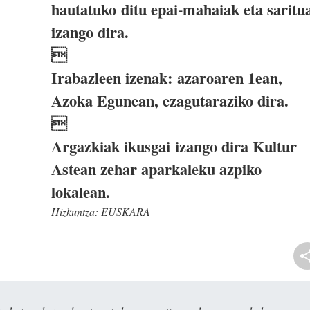
hautatuko ditu epai-mahaiak eta saritu
izango dira.

Irabazleen izenak: azaroaren 1ean,
Azoka Egunean, ezagutaraziko dira.

Argazkiak ikusgai izango dira Kultur
Astean zehar aparkaleku azpiko
lokalean.
Hizkuntza:
EUSKARA