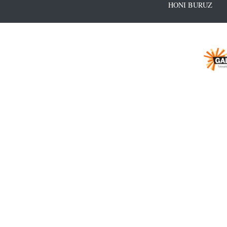
HONI BURUZ