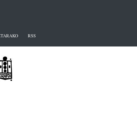
TARAKO
RSS