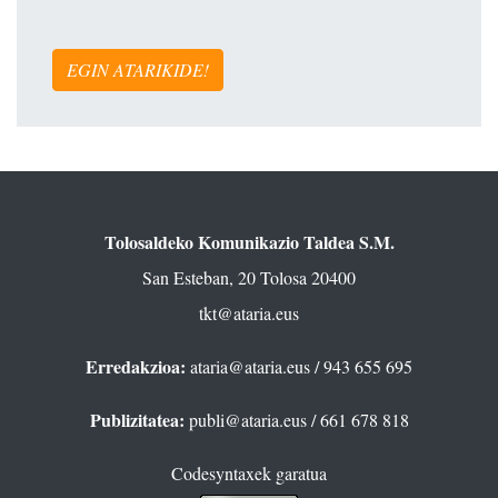
EGIN ATARIKIDE!
Tolosaldeko Komunikazio Taldea S.M.
San Esteban, 20 Tolosa 20400
tkt@ataria.eus
Erredakzioa:
ataria@ataria.eus
/ 943 655 695
Publizitatea:
publi@ataria.eus
/ 661 678 818
Codesyntaxek garatua