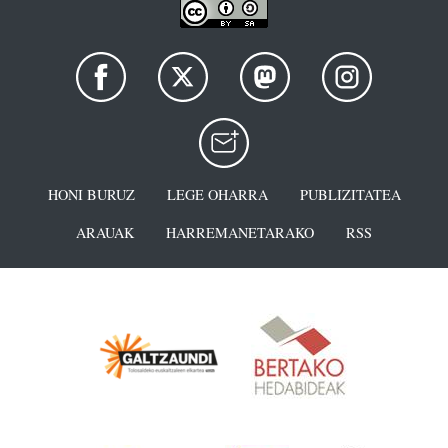
HONI BURUZ
LEGE OHARRA
PUBLIZITATEA
ARAUAK
HARREMANETARAKO
RSS