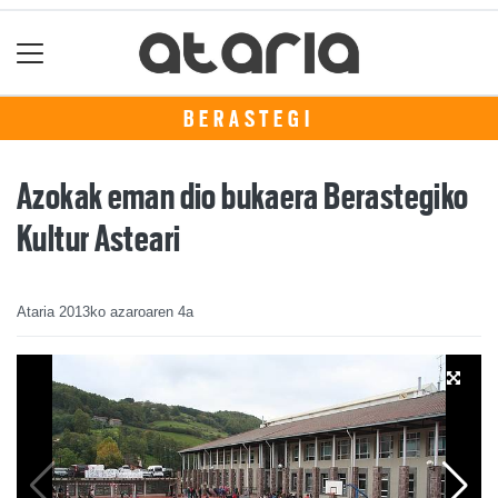
BERASTEGI
Azokak eman dio bukaera Berastegiko
Kultur Asteari
Ataria
2013ko azaroaren 4a