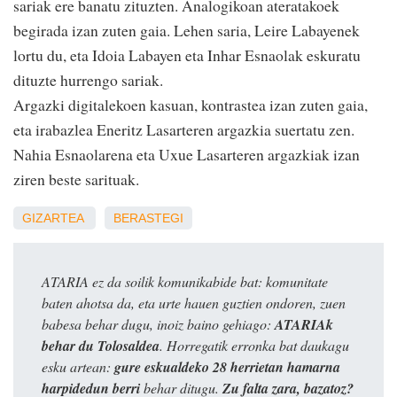
sariak ere banatu zituzten. Analogikoan ateratakoek
begirada izan zuten gaia. Lehen saria, Leire Labayenek
lortu du, eta Idoia Labayen eta Inhar Esnaolak eskuratu
dituzte hurrengo sariak.
Argazki digitalekoen kasuan, kontrastea izan zuten gaia,
eta irabazlea Eneritz Lasarteren argazkia suertatu zen.
Nahia Esnaolarena eta Uxue Lasarteren argazkiak izan
ziren beste sarituak.
GIZARTEA
BERASTEGI
ATARIA ez da soilik komunikabide bat: komunitate
baten ahotsa da, eta urte hauen guztien ondoren, zuen
babesa behar dugu, inoiz baino gehiago:
ATARIAk
behar du Tolosaldea
. Horregatik erronka bat daukagu
esku artean:
gure eskualdeko 28 herrietan hamarna
harpidedun berri
behar ditugu.
Zu falta zara, bazatoz?