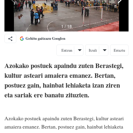
Gehitu gaitzazu Googlen
Entzun
Itzuli
Erraztu
Azokako postuek apaindu zuten Berastegi,
kultur asteari amaiera emanez. Bertan,
postuez gain, hainbat lehiaketa izan ziren
eta sariak ere banatu zituzten.
Azokako postuek apaindu zuten Berastegi, kultur asteari
amaiera emanez. Bertan, postuez gain, hainbat lehiaketa