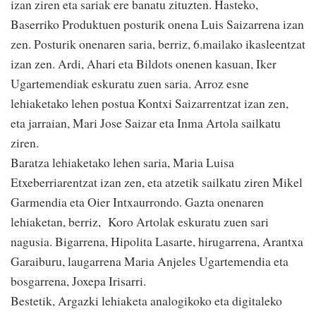
izan ziren eta sariak ere banatu zituzten. Hasteko,
Baserriko Produktuen posturik onena Luis Saizarrena izan
zen. Posturik onenaren saria, berriz, 6.mailako ikasleentzat
izan zen. Ardi, Ahari eta Bildots onenen kasuan, Iker
Ugartemendiak eskuratu zuen saria. Arroz esne
lehiaketako lehen postua Kontxi Saizarrentzat izan zen,
eta jarraian, Mari Jose Saizar eta Inma Artola sailkatu
ziren.
Baratza lehiaketako lehen saria, Maria Luisa
Etxeberriarentzat izan zen, eta atzetik sailkatu ziren Mikel
Garmendia eta Oier Intxaurrondo. Gazta onenaren
lehiaketan, berriz, Koro Artolak eskuratu zuen sari
nagusia. Bigarrena, Hipolita Lasarte, hirugarrena, Arantxa
Garaiburu, laugarrena Maria Anjeles Ugartemendia eta
bosgarrena, Joxepa Irisarri.
Bestetik, Argazki lehiaketa analogikoko eta digitaleko