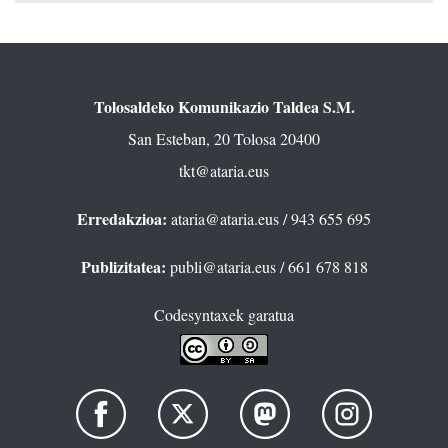
Tolosaldeko Komunikazio Taldea S.M.
San Esteban, 20 Tolosa 20400
tkt@ataria.eus
Erredakzioa:
ataria@ataria.eus
/ 943 655 695
Publizitatea:
publi@ataria.eus
/ 661 678 818
Codesyntaxek garatua