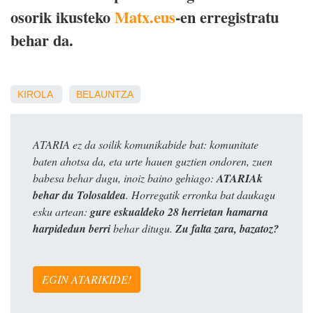
osorik ikusteko
Matx.eus
-en erregistratu
behar da.
KIROLA
BELAUNTZA
ATARIA ez da soilik komunikabide bat: komunitate
baten ahotsa da, eta urte hauen guztien ondoren, zuen
babesa behar dugu, inoiz baino gehiago:
ATARIAk
behar du Tolosaldea
. Horregatik erronka bat daukagu
esku artean:
gure eskualdeko 28 herrietan hamarna
harpidedun berri
behar ditugu.
Zu falta zara, bazatoz?
EGIN ATARIKIDE!