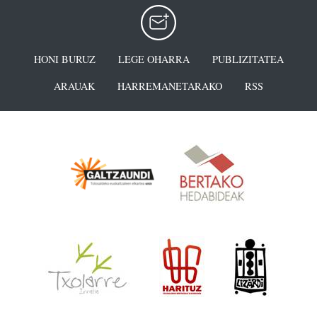
HONI BURUZ
LEGE OHARRA
PUBLIZITATEA
ARAUAK
HARREMANETARAKO
RSS