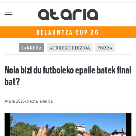
BELAUNTZA CUP 26
SARRERA
AURREKO EDIZIOA
PORRA
Nola bizi du futboleko epaile batek final
bat?
Ataria
2026ko uztailaren 8a