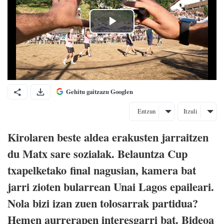
Gehitu gaitzazu Googlen
Entzun
Itzuli
Kirolaren beste aldea erakusten jarraitzen
du Matx sare sozialak. Belauntza Cup
txapelketako final nagusian, kamera bat
jarri zioten bularrean Unai Lagos epaileari.
Nola bizi izan zuen tolosarrak partidua?
Hemen aurrerapen interesgarri bat. Bideoa