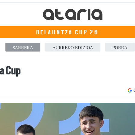
BELAUNTZA CUP 26
SARRERA
AURREKO EDIZIOA
PORRA
za Cup