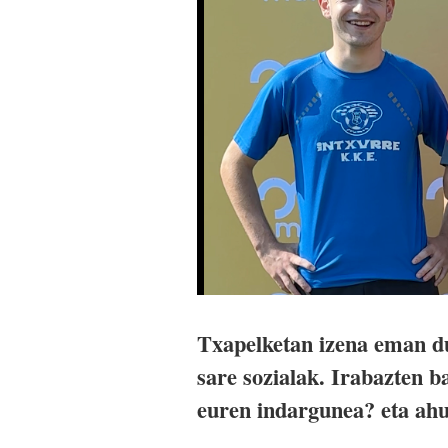
Txapelketan izena eman du
sare sozialak. Irabazten b
euren indargunea? eta ah