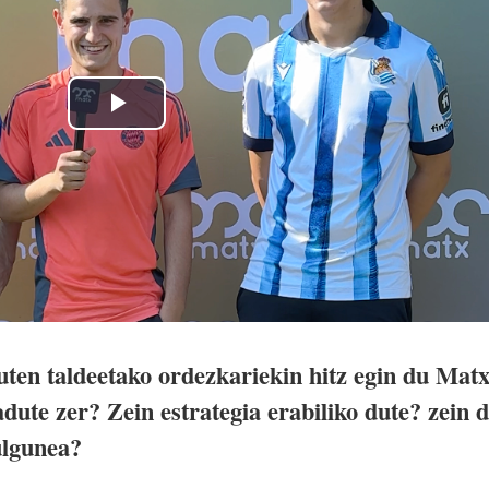
ten taldeetako ordezkariekin hitz egin du Mat
adute zer? Zein estrategia erabiliko dute? zein 
ulgunea?