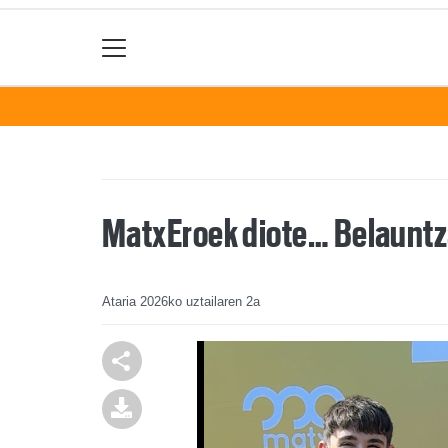
MatxEroek diote… Belaunt
Ataria
2026ko uztailaren 2a