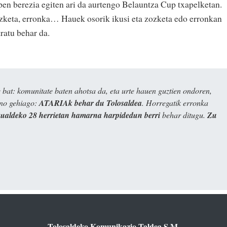
ipen berezia egiten ari da aurtengo Belauntza Cup txapelketan.
ozketa, erronka… Hauek osorik ikusi eta zozketa edo erronkan
tratu behar da.
bat: komunitate baten ahotsa da, eta urte hauen guztien ondoren,
ino gehiago:
ATARIAk behar du Tolosaldea
. Horregatik erronka
kualdeko 28 herrietan hamarna harpidedun berri
behar ditugu.
Zu
Tolosaldeko Komunikazio Taldea S.M.