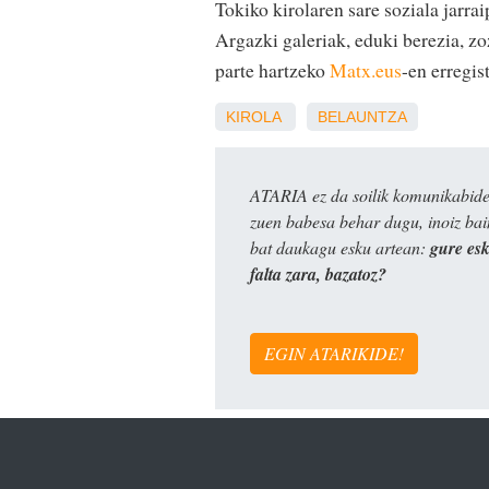
Tokiko kirolaren sare soziala jarra
Argazki galeriak, eduki berezia, z
parte hartzeko
Matx.eus
-en erregis
KIROLA
BELAUNTZA
ATARIA ez da soilik komunikabide 
zuen babesa behar dugu, inoiz ba
bat daukagu esku artean:
gure es
falta zara, bazatoz?
EGIN ATARIKIDE!