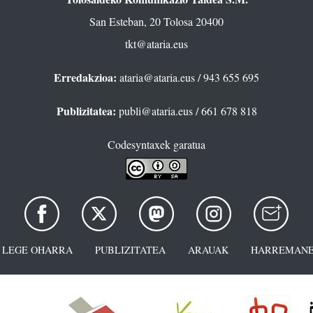
San Esteban, 20 Tolosa 20400
tkt@ataria.eus
Erredakzioa:
ataria@ataria.eus
/ 943 655 695
Publizitatea:
publi@ataria.eus
/ 661 678 818
Codesyntaxek garatua
LEGE OHARRA
PUBLIZITATEA
ARAUAK
HARREMANE