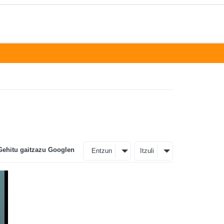
Gehitu gaitzazu Googlen
Entzun
Itzuli