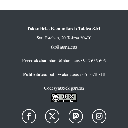
Tolosaldeko Komunikazio Taldea S.M.
San Esteban, 20 Tolosa 20400
tkt@ataria.eus
Erredakzioa:
ataria@ataria.eus
/ 943 655 695
Publizitatea:
publi@ataria.eus
/ 661 678 818
Codesyntaxek garatua