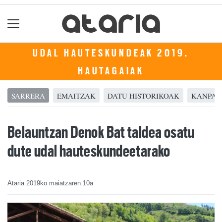
UDAL HAUTESKUNDEAK 2019.
HAUTAGAIAK
SARRERA
EMAITZAK
DATU HISTORIKOAK
KANPAI
Belauntzan Denok Bat taldea osatu
dute udal hauteskundeetarako
Ataria
2019ko maiatzaren 10a