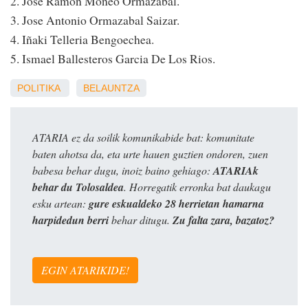
2. Jose Ramon Moneo Ormazabal.
3. Jose Antonio Ormazabal Saizar.
4. Iñaki Telleria Bengoechea.
5. Ismael Ballesteros Garcia De Los Rios.
POLITIKA
BELAUNTZA
ATARIA ez da soilik komunikabide bat: komunitate
baten ahotsa da, eta urte hauen guztien ondoren, zuen
babesa behar dugu, inoiz baino gehiago:
ATARIAk
behar du Tolosaldea
. Horregatik erronka bat daukagu
esku artean:
gure eskualdeko 28 herrietan hamarna
harpidedun berri
behar ditugu.
Zu falta zara, bazatoz?
EGIN ATARIKIDE!