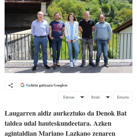
Gehitu gaitzazu Googlen
Entzun
Itzuli
Erraztu
Laugarren aldiz aurkeztuko da Denok Bat
taldea udal hauteskundeetara. Azken
agintaldian Mariano Lazkano zenaren