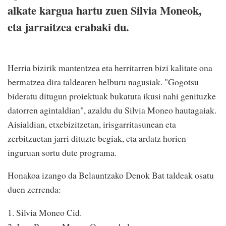
alkate kargua hartu zuen Silvia Moneok,
eta jarraitzea erabaki du.
Herria bizirik mantentzea eta herritarren bizi kalitate ona
bermatzea dira taldearen helburu nagusiak. "Gogotsu
bideratu ditugun proiektuak bukatuta ikusi nahi genituzke
datorren agintaldian", azaldu du Silvia Moneo hautagaiak.
Aisialdian, etxebizitzetan, irisgarritasunean eta
zerbitzuetan jarri dituzte begiak, eta ardatz horien
inguruan sortu dute programa.
Honakoa izango da Belauntzako Denok Bat taldeak osatu
duen zerrenda:
1. Silvia Moneo Cid.