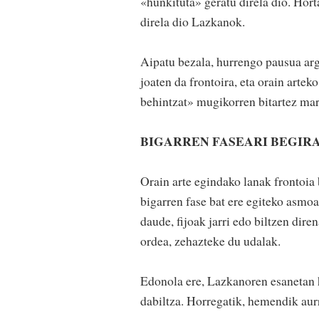
«hunkituta» geratu direla dio. Hort
direla dio Lazkanok.
Aipatu bezala, hurrengo pausua arg
joaten da frontoira, eta orain art
behintzat» mugikorren bitartez mar
BIGARREN FASEARI BEGIR
Orain arte egindako lanak frontoia 
bigarren fase bat ere egiteko asmoa
daude, fijoak jarri edo biltzen dire
ordea, zehazteke du udalak.
Edonola ere, Lazkanoren esanetan h
dabiltza. Horregatik, hemendik aurr