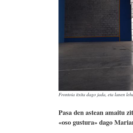
Frontoia itxita dago jada, eta lanen leh
Pasa den astean amaitu zit
«oso gustura» dago Maria