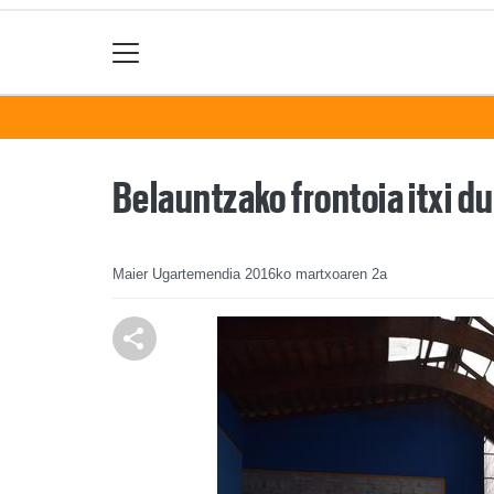
Belauntzako frontoia itxi du
Maier Ugartemendia
2016ko martxoaren 2a