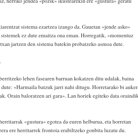
az, herriko jendea «pozik» ikustearekin ere «gustura» geratu
iarentzat sistema ezartzea izango da. Gauetan «jende asko»
eko sistemek ez dute emaitza ona eman. Horregatik, «momentuz
txan jartzen den sistema batekin probatzeko asmoa dute.
A
berritzeko lehen fasearen barruan kokatzen ditu udalak, baina
 dute: «Harmaila batzuk jarri nahi ditugu. Horretarako bi auker
nak. Orain baloratzen ari gara». Lan horiek egiteko data oraindi
erritarrak «gustura» egotea da euren helburua, eta horretan
era ere herritarrek frontoia erabiltzeko gonbita luzatu du.