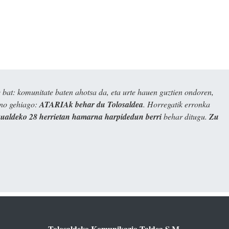
bat: komunitate baten ahotsa da, eta urte hauen guztien ondoren,
ino gehiago:
ATARIAk behar du Tolosaldea
. Horregatik erronka
kualdeko 28 herrietan hamarna harpidedun berri
behar ditugu.
Zu
Tolosaldeko Komunikazio Taldea S.M.