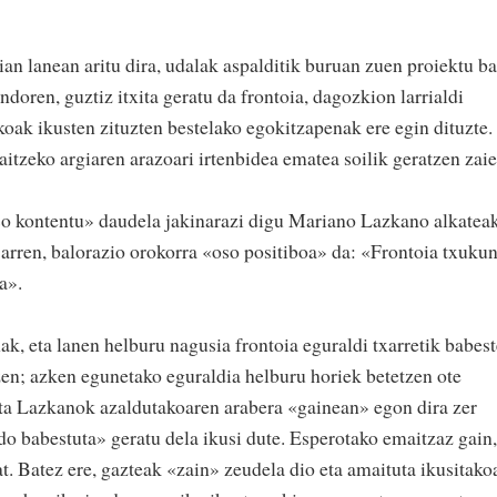
an lanean aritu dira, udalak aspalditik buruan zuen proiektu ba
doren, guztiz itxita geratu da frontoia, dagozkion larrialdi
zkoak ikusten zituzten bestelako egokitzapenak ere egin dituzte.
itzeko argiaren arazoari irtenbidea ematea soilik geratzen zaie
 kontentu» daudela jakinarazi digu Mariano Lazkano alkateak
arren, balorazio orokorra «oso positiboa» da: «Frontoia txuku
a».
ak, eta lanen helburu nagusia frontoia eguraldi txarretik babes
 zen; azken egunetako eguraldia helburu horiek betetzen ote
eta Lazkanok azaldutakoaren arabera «gainean» egon dira zer
do babestuta» geratu dela ikusi dute. Esperotako emaitzaz gain,
at. Batez ere, gazteak «zain» zeudela dio eta amaituta ikusitako