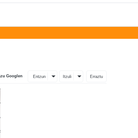
azu Googlen
Entzun
Itzuli
Erraztu