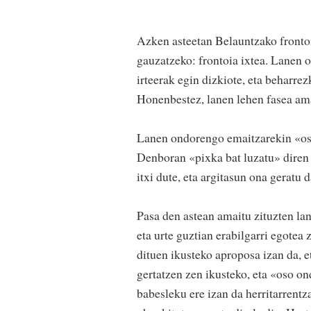
Azken asteetan Belauntzako frontoi
gauzatzeko: frontoia ixtea. Lanen on
irteerak egin dizkiote, eta beharre
Honenbestez, lanen lehen fasea ama
Lanen ondorengo emaitzarekin «oso
Denboran «pixka bat luzatu» diren 
itxi dute, eta argitasun ona geratu d
Pasa den astean amaitu zituzten lan
eta urte guztian erabilgarri egotea
dituen ikusteko aproposa izan da, 
gertatzen zen ikusteko, eta «oso on
babesleku ere izan da herritarrentz