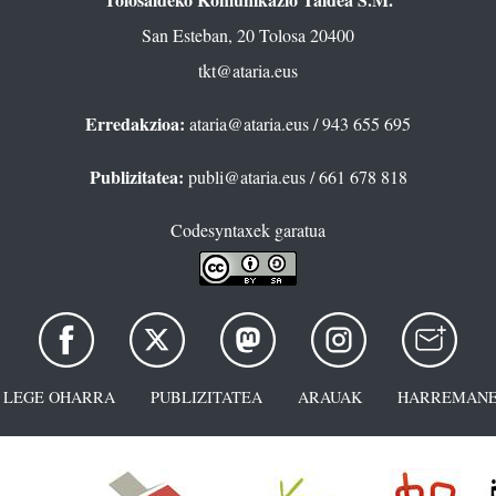
San Esteban, 20 Tolosa 20400
tkt@ataria.eus
Erredakzioa:
ataria@ataria.eus
/ 943 655 695
Publizitatea:
publi@ataria.eus
/ 661 678 818
Codesyntaxek garatua
LEGE OHARRA
PUBLIZITATEA
ARAUAK
HARREMANE