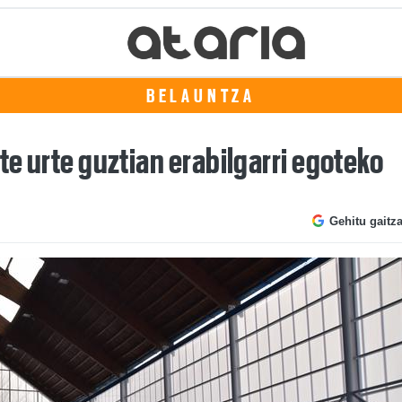
BELAUNTZA
te urte guztian erabilgarri egoteko
Gehitu gaitz