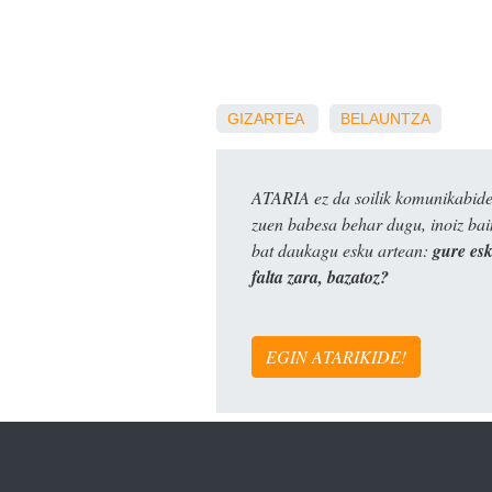
GIZARTEA
BELAUNTZA
ATARIA ez da soilik komunikabide 
zuen babesa behar dugu, inoiz ba
bat daukagu esku artean:
gure es
falta zara, bazatoz?
EGIN ATARIKIDE!