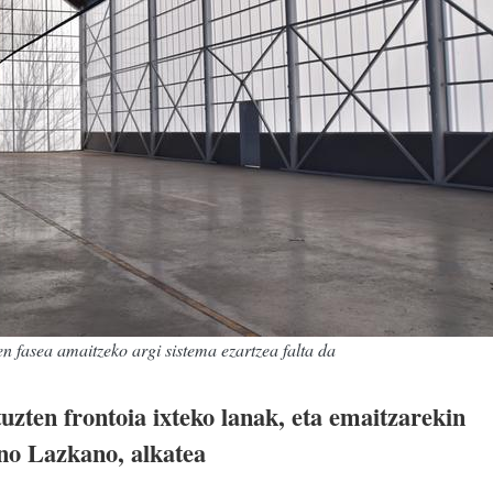
en fasea amaitzeko argi sistema ezartzea falta da
uzten frontoia ixteko lanak, eta emaitzarekin
no Lazkano, alkatea