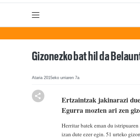
Gizonezko bat hil da Belaun
Ataria
2015eko urriaren 7a
Ertzaintzak jakinarazi due
Egurra mozten ari zen giz
Herritar batek eman du istripuaren 
izan dute ezer egin. 51 urteko gizo