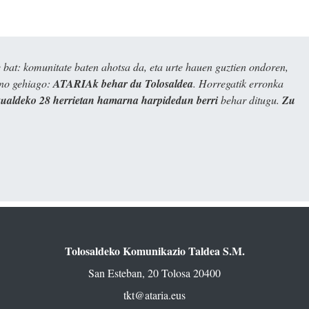
bat: komunitate baten ahotsa da, eta urte hauen guztien ondoren,
ino gehiago:
ATARIAk behar du Tolosaldea
. Horregatik erronka
kualdeko 28 herrietan hamarna harpidedun berri
behar ditugu.
Zu
Tolosaldeko Komunikazio Taldea S.M.
San Esteban, 20 Tolosa 20400
tkt@ataria.eus