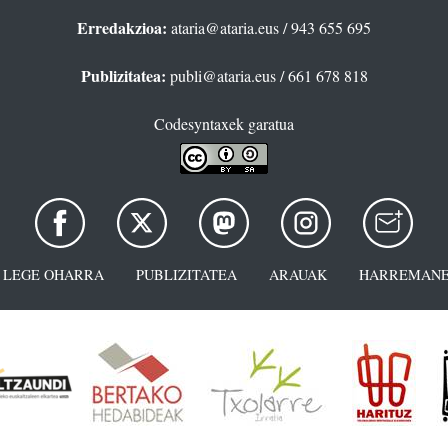
Erredakzioa:
ataria@ataria.eus
/ 943 655 695
Publizitatea:
publi@ataria.eus
/ 661 678 818
Codesyntaxek garatua
LEGE OHARRA
PUBLIZITATEA
ARAUAK
HARREMANE