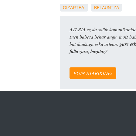
GIZARTEA
BELAUNTZA
ATARIA ez da soilik komunikabide 
zuen babesa behar dugu, inoiz ba
bat daukagu esku artean:
gure es
falta zara, bazatoz?
EGIN ATARIKIDE!