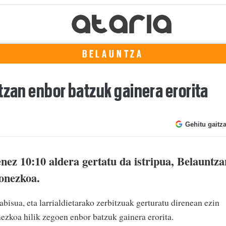
BELAUNTZA
tzan enbor batzuk gainera erorita
Gehitu gaitz
nez 10:10 aldera gertatu da istripua, Belauntza
onezkoa.
abisua, eta larrialdietarako zerbitzuak gerturatu direnean ezin
nezkoa hilik zegoen enbor batzuk gainera erorita.