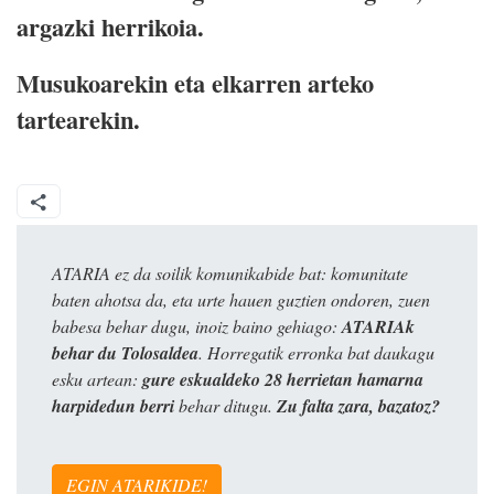
argazki herrikoia.
Musukoarekin eta elkarren arteko
tartearekin.
ATARIA ez da soilik komunikabide bat: komunitate
baten ahotsa da, eta urte hauen guztien ondoren, zuen
babesa behar dugu, inoiz baino gehiago:
ATARIAk
behar du Tolosaldea
. Horregatik erronka bat daukagu
esku artean:
gure eskualdeko 28 herrietan hamarna
harpidedun berri
behar ditugu.
Zu falta zara, bazatoz?
EGIN ATARIKIDE!