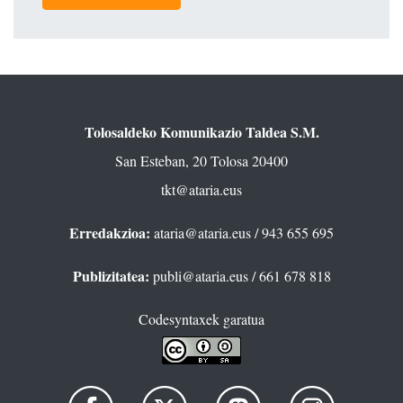
Tolosaldeko Komunikazio Taldea S.M.
San Esteban, 20 Tolosa 20400
tkt@ataria.eus
Erredakzioa:
ataria@ataria.eus
/ 943 655 695
Publizitatea:
publi@ataria.eus
/ 661 678 818
Codesyntaxek garatua