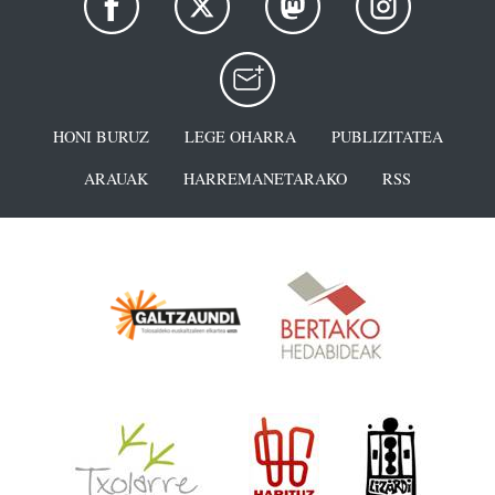
HONI BURUZ
LEGE OHARRA
PUBLIZITATEA
ARAUAK
HARREMANETARAKO
RSS