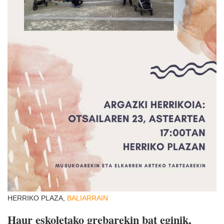
HERRIKO PLAZA,
BALIARRAIN
Haur eskoletako grebarekin bat eginik,