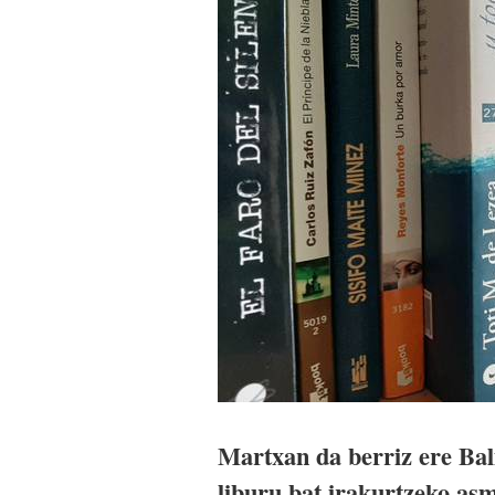
Martxan da berriz ere Bal
liburu bat irakurtzeko as