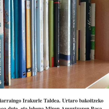
iarraingo Irakurle Taldea. Urtaro bakoitzeko
moa dute, eta lehena Miren Amurizaren Basa