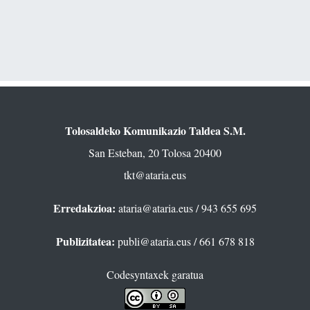
Tolosaldeko Komunikazio Taldea S.M.
San Esteban, 20 Tolosa 20400
tkt@ataria.eus
Erredakzioa:
ataria@ataria.eus
/ 943 655 695
Publizitatea:
publi@ataria.eus
/ 661 678 818
Codesyntaxek garatua