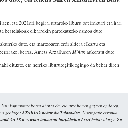
 zen, eta 2021ari begira, urtaroko liburu bat irakurri eta hari
ta bestelakoak elkarrekin partekatzeko asmoa dute.
akurriko dute, eta martxoaren erdi aldera elkartu eta
berrirako, berriz, Amets Arzallusen
Miñan
aukeratu dute.
ahi dituzte, eta herriko liburutegitik egingo da behar diren
bat: komunitate baten ahotsa da, eta urte hauen guztien ondoren,
ino gehiago:
ATARIAk behar du Tolosaldea
. Horregatik erronka
kualdeko 28 herrietan hamarna harpidedun berri
behar ditugu.
Zu