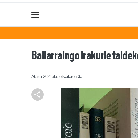
Baliarraingo irakurle talde
Ataria
2021eko otsailaren 3a