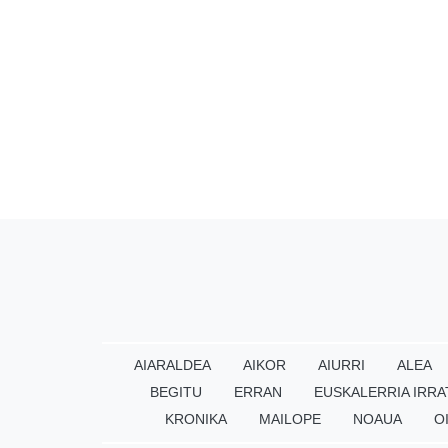
AIARALDEA
AIKOR
AIURRI
ALEA
BEGITU
ERRAN
EUSKALERRIA IRRA
KRONIKA
MAILOPE
NOAUA
O