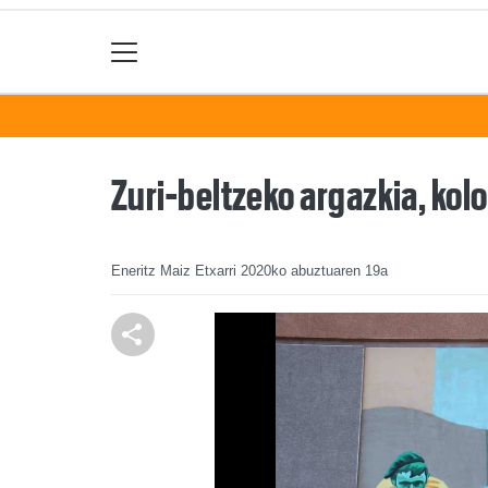
Zuri-beltzeko argazkia, kol
Eneritz Maiz Etxarri
2020ko abuztuaren 19a