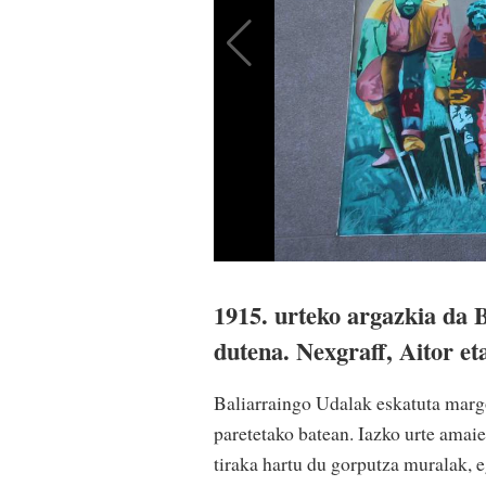
1915. urteko argazkia da 
dutena. Nexgraff, Aitor et
Baliarraingo Udalak eskatuta margo
paretetako batean. Iazko urte amaie
tiraka hartu du gorputza muralak, 