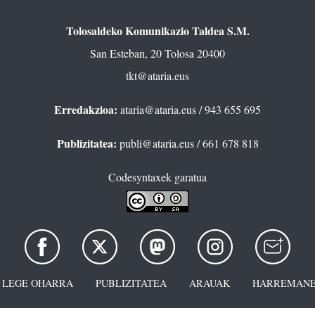
Tolosaldeko Komunikazio Taldea S.M.
San Esteban, 20 Tolosa 20400
tkt@ataria.eus
Erredakzioa:
ataria@ataria.eus
/ 943 655 695
Publizitatea:
publi@ataria.eus
/ 661 678 818
Codesyntaxek garatua
LEGE OHARRA
PUBLIZITATEA
ARAUAK
HARREMANE