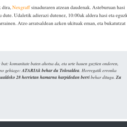
 dira,
Nexgraff
sinaduraren atzean daudenak. Asteburuan hasi
u dute. Udaletik adierazi dutenez, 10:00ak aldera hasi eta eguz
iarrainen. Atzo arratsaldean azken ukituak eman, eta bukatutzat
bat: komunitate baten ahotsa da, eta urte hauen guztien ondoren,
ino gehiago:
ATARIAk behar du Tolosaldea
. Horregatik erronka
kualdeko 28 herrietan hamarna harpidedun berri
behar ditugu.
Zu