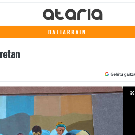
BALIARRAIN
oretan
Gehitu gaitz