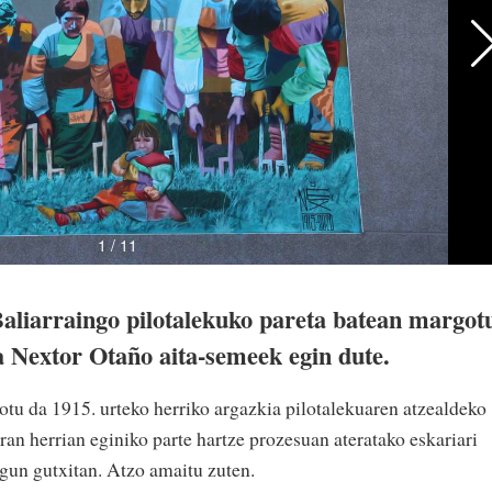
Baliarraingo pilotalekuko pareta batean margot
a Nextor Otaño aita-semeek egin dute.
tu da 1915. urteko herriko argazkia pilotalekuaren atzealdeko
ran herrian eginiko parte hartze prozesuan ateratako eskariari
egun gutxitan. Atzo amaitu zuten.