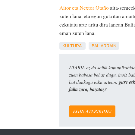
Aitor eta Nextor Otaño
aita-semeek
zuten lana, eta egun gutxitan amait
ezkutatu arte aritu dira lanean Bal
eman zuten lana.
KULTURA
BALIARRAIN
ATARIA ez da soilik komunikabide 
zuen babesa behar dugu, inoiz ba
bat daukagu esku artean:
gure es
falta zara, bazatoz?
EGIN ATARIKIDE!