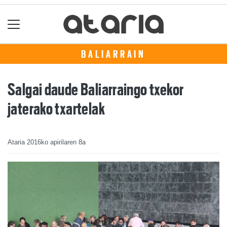
BALIARRAIN
Salgai daude Baliarraingo txekor
jaterako txartelak
Ataria
2016ko apirilaren 8a