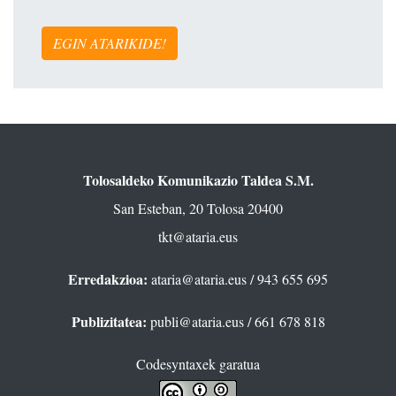
EGIN ATARIKIDE!
Tolosaldeko Komunikazio Taldea S.M.
San Esteban, 20 Tolosa 20400
tkt@ataria.eus
Erredakzioa:
ataria@ataria.eus
/ 943 655 695
Publizitatea:
publi@ataria.eus
/ 661 678 818
Codesyntaxek garatua