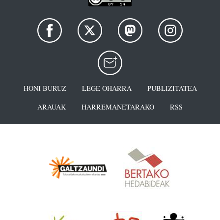
HONI BURUZ
LEGE OHARRA
PUBLIZITATEA
ARAUAK
HARREMANETARAKO
RSS