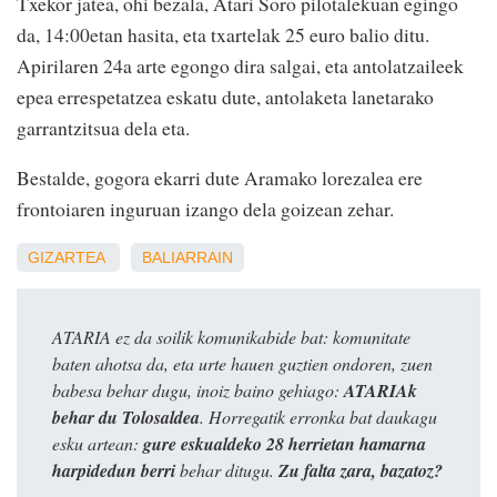
Txekor jatea, ohi bezala, Atari Soro pilotalekuan egingo
da, 14:00etan hasita, eta txartelak 25 euro balio ditu.
Apirilaren 24a arte egongo dira salgai, eta antolatzaileek
epea errespetatzea eskatu dute, antolaketa lanetarako
garrantzitsua dela eta.
Bestalde, gogora ekarri dute Aramako lorezalea ere
frontoiaren inguruan izango dela goizean zehar.
GIZARTEA
BALIARRAIN
ATARIA ez da soilik komunikabide bat: komunitate
baten ahotsa da, eta urte hauen guztien ondoren, zuen
babesa behar dugu, inoiz baino gehiago:
ATARIAk
behar du Tolosaldea
. Horregatik erronka bat daukagu
esku artean:
gure eskualdeko 28 herrietan hamarna
harpidedun berri
behar ditugu.
Zu falta zara, bazatoz?