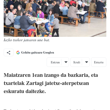
Iazko txekor jatearen une bat.
Gehitu gaitzazu Googlen
Entzun
Itzuli
Erraztu
Maiatzaren 1ean izango da bazkaria, eta
txartelak Zartagi jatetxe-aterpetxean
eskuratu daitezke.