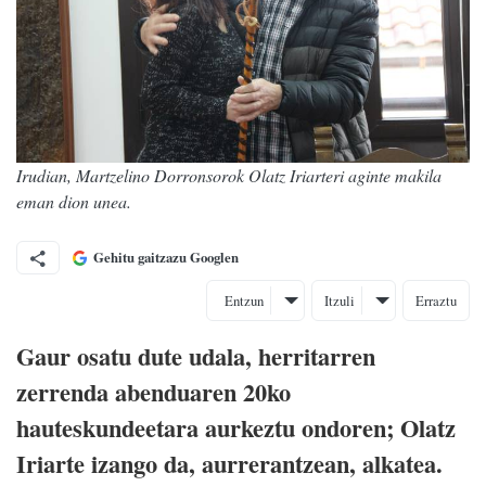
Irudian, Martzelino Dorronsorok Olatz Iriarteri aginte makila
eman dion unea.
Gehitu gaitzazu Googlen
Entzun
Itzuli
Erraztu
Gaur osatu dute udala, herritarren
zerrenda abenduaren 20ko
hauteskundeetara aurkeztu ondoren; Olatz
Iriarte izango da, aurrerantzean, alkatea.