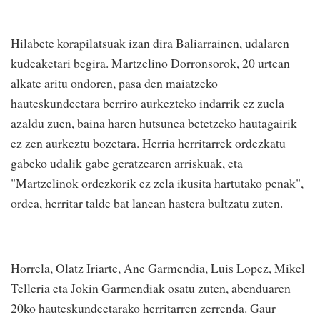
Hilabete korapilatsuak izan dira Baliarrainen, udalaren
kudeaketari begira. Martzelino Dorronsorok, 20 urtean
alkate aritu ondoren, pasa den maiatzeko
hauteskundeetara berriro aurkezteko indarrik ez zuela
azaldu zuen, baina haren hutsunea betetzeko hautagairik
ez zen aurkeztu bozetara. Herria herritarrek ordezkatu
gabeko udalik gabe geratzearen arriskuak, eta
"Martzelinok ordezkorik ez zela ikusita hartutako penak",
ordea, herritar talde bat lanean hastera bultzatu zuten.
Horrela, Olatz Iriarte, Ane Garmendia, Luis Lopez, Mikel
Telleria eta Jokin Garmendiak osatu zuten, abenduaren
20ko hauteskundeetarako herritarren zerrenda. Gaur