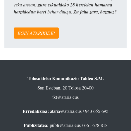
esku artean:
gure eskualdeko 28 herrietan hamarna
harpidedun berri
behar ditugu.
Zu falta zara, bazatoz?
EGIN ATARIKIDE!
Tolosaldeko Komunikazio Taldea S.M.
San Esteban, 20 Tolosa 20400
tkt@ataria.eus
Erredakzioa:
ataria@ataria.eus
/ 943 655 695
Publizitatea:
publi@ataria.eus
/ 661 678 818