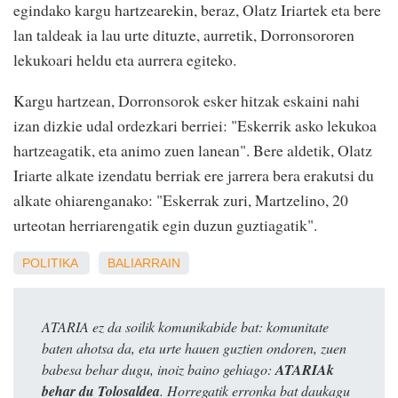
egindako kargu hartzearekin, beraz, Olatz Iriartek eta bere
lan taldeak ia lau urte dituzte, aurretik, Dorronsororen
lekukoari heldu eta aurrera egiteko.
Kargu hartzean, Dorronsorok esker hitzak eskaini nahi
izan dizkie udal ordezkari berriei: "Eskerrik asko lekukoa
hartzeagatik, eta animo zuen lanean". Bere aldetik, Olatz
Iriarte alkate izendatu berriak ere jarrera bera erakutsi du
alkate ohiarenganako: "Eskerrak zuri, Martzelino, 20
urteotan herriarengatik egin duzun guztiagatik".
POLITIKA
BALIARRAIN
ATARIA ez da soilik komunikabide bat: komunitate
baten ahotsa da, eta urte hauen guztien ondoren, zuen
babesa behar dugu, inoiz baino gehiago:
ATARIAk
behar du Tolosaldea
. Horregatik erronka bat daukagu