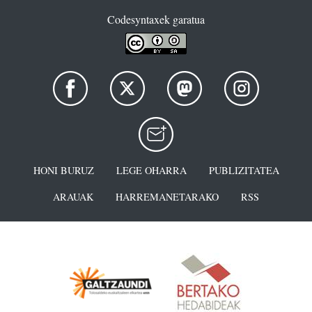
Codesyntaxek garatua
HONI BURUZ
LEGE OHARRA
PUBLIZITATEA
ARAUAK
HARREMANETARAKO
RSS