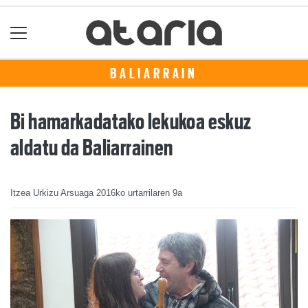
BALIARRAIN
Bi hamarkadatako lekukoa eskuz
aldatu da Baliarrainen
Itzea Urkizu Arsuaga
2016ko urtarrilaren 9a