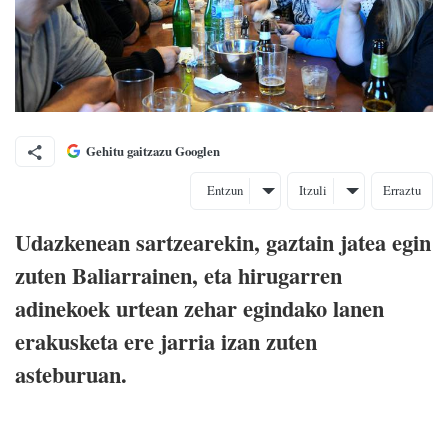
Gehitu gaitzazu Googlen
Entzun
Itzuli
Erraztu
Udazkenean sartzearekin, gaztain jatea egin
zuten Baliarrainen, eta hirugarren
adinekoek urtean zehar egindako lanen
erakusketa ere jarria izan zuten
asteburuan.