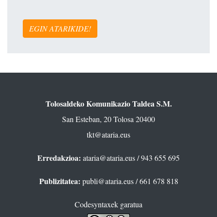
EGIN ATARIKIDE!
Tolosaldeko Komunikazio Taldea S.M.
San Esteban, 20 Tolosa 20400
tkt@ataria.eus
Erredakzioa:
ataria@ataria.eus
/ 943 655 695
Publizitatea:
publi@ataria.eus
/ 661 678 818
Codesyntaxek garatua