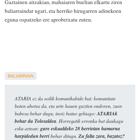
Gaztainen aitzakian, mahaiaren bueltan elkartu ziren
baliarraindar ugari, eta herriko hirugarren adinekoen
eguna ospatzeko ere aprobetxatu zuten.
BALIARRAIN
ATARIA ez da soilik komunikabide bat: komunitate
baten ahotsa da, eta urte hauen guztien ondoren, zuen
babesa behar dugu, inoiz baino gehiago:
ATARIAk
behar du Tolosaldea
. Horregatik erronka bat daukagu
esku artean:
gure eskualdeko 28 herrietan hamarna
harpidedun berri
behar ditugu.
Zu falta zara, bazatoz?