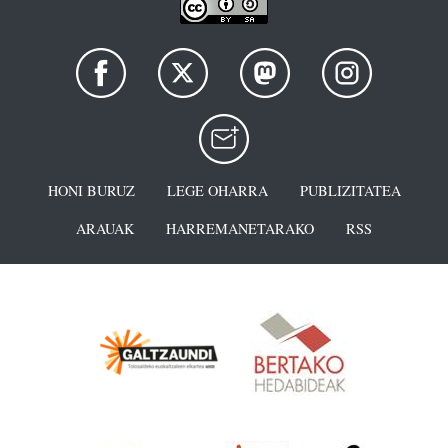
HONI BURUZ
LEGE OHARRA
PUBLIZITATEA
ARAUAK
HARREMANETARAKO
RSS