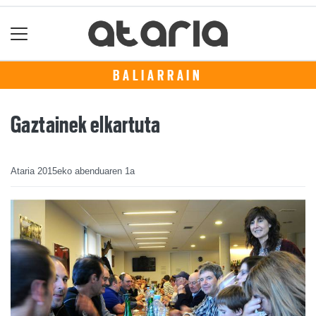
BALIARRAIN
Gaztainek elkartuta
Ataria
2015eko abenduaren 1a