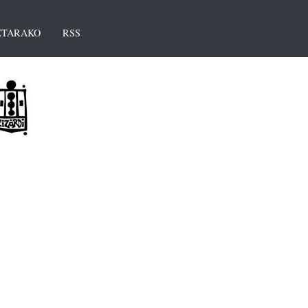
TARAKO
RSS