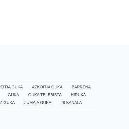
EITIA GUKA
AZKOITIA GUKA
BARRENA
GUKA
GUKA TELEBISTA
HIRUKA
Z GUKA
ZUMAIA GUKA
28 KANALA