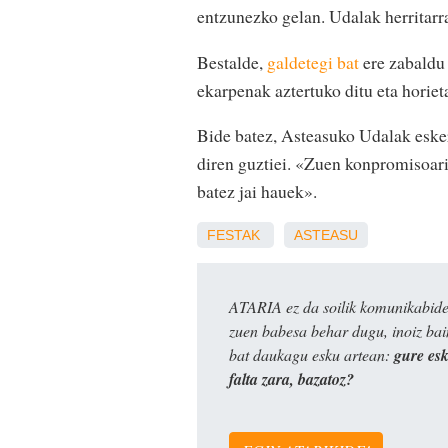
entzunezko gelan. Udalak herritarra
Bestalde,
galdetegi bat
ere zabaldu 
ekarpenak aztertuko ditu eta horie
Bide batez, Asteasuko Udalak esker
diren guztiei. «Zuen konpromisoari 
batez jai hauek».
FESTAK
ASTEASU
ATARIA ez da soilik komunikabide 
zuen babesa behar dugu, inoiz ba
bat daukagu esku artean:
gure es
falta zara, bazatoz?