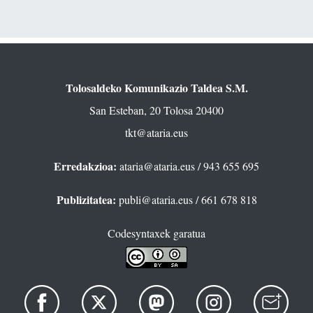
Tolosaldeko Komunikazio Taldea S.M.
San Esteban, 20 Tolosa 20400
tkt@ataria.eus
Erredakzioa:
ataria@ataria.eus
/ 943 655 695
Publizitatea:
publi@ataria.eus
/ 661 678 818
Codesyntaxek garatua