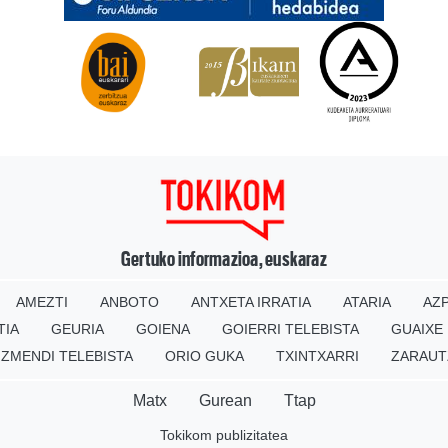
Gertuko informazioa, euskaraz
AMEZTI
ANBOTO
ANTXETA IRRATIA
ATARIA
AZP
TIA
GEURIA
GOIENA
GOIERRI TELEBISTA
GUAIXE
IZMENDI TELEBISTA
ORIO GUKA
TXINTXARRI
ZARAUT
Matx
Gurean
Ttap
Tokikom publizitatea