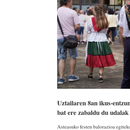
Uztailaren 8an ikus-entzun
bat ere zabaldu du udalak 
Asteasuko festen balorazioa egiteko