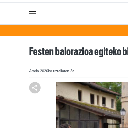
Festen balorazioa egiteko b
Ataria
2026ko uztailaren 3a