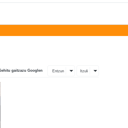
Gehitu gaitzazu Googlen
Entzun
Itzuli