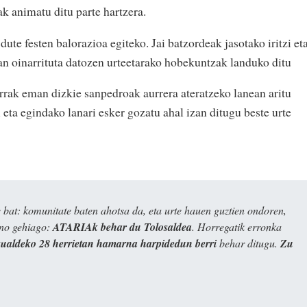
k animatu ditu parte hartzera.
dute festen balorazioa egiteko. Jai batzordeak jasotako iritzi et
tan oinarrituta datozen urteetarako hobekuntzak landuko ditu
rak eman dizkie sanpedroak aurrera ateratzeko lanean aritu
eta egindako lanari esker gozatu ahal izan ditugu beste urte
bat: komunitate baten ahotsa da, eta urte hauen guztien ondoren,
ino gehiago:
ATARIAk behar du Tolosaldea
. Horregatik erronka
kualdeko 28 herrietan hamarna harpidedun berri
behar ditugu.
Zu