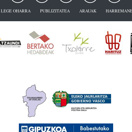
LEGE OHARRA
PUBLIZITATEA
ARAUAK
HARREMANE