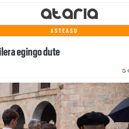
ASTEASU
ilera egingo dute