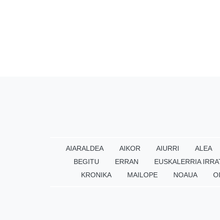
AIARALDEA
AIKOR
AIURRI
ALEA
BEGITU
ERRAN
EUSKALERRIA IRRA
KRONIKA
MAILOPE
NOAUA
O