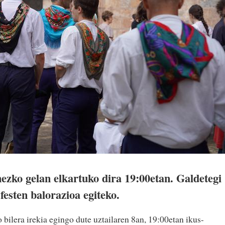
ezko gelan elkartuko dira 19:00etan. Galdetegi
festen balorazioa egiteko.
 bilera irekia egingo dute uztailaren 8an, 19:00etan ikus-