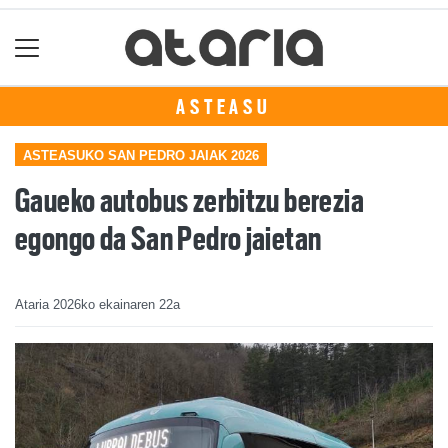
ASTEASU
ASTEASUKO SAN PEDRO JAIAK 2026
Gaueko autobus zerbitzu berezia
egongo da San Pedro jaietan
Ataria
2026ko ekainaren 22a