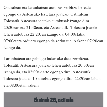
Ostiralean eta larunbatean autobus zerbitzu berezia
egongo da Asteasuko festetara joateko. Ostiralean
Tolosatik Asteasura joateko autobusak izango dira
20:30ean eta 21:40ean, eta Asteasutik Tolosara joateko
lehen autobusa 22:20ean izango da. 04:00etatik
07:00etara orduero egongo da zerbitzua. Azkena 07:20ean
izango da.
Larunbatean are gehiago indartuko dute zerbitzua.
Tolosatik Asteasura joateko lehen autobusa 20:30ean
izango da, eta 02:00ak arte egongo dira. Asteasutik
Tolosara joateko 10 autobus egongo dira; 22:20ean lehena
eta 08:00etan azkena.
Ekainak 26, ostirala