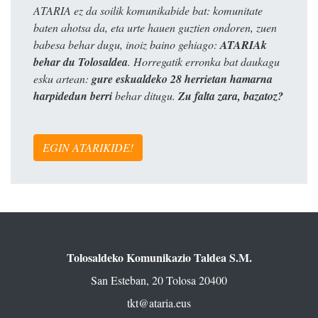
ATARIA ez da soilik komunikabide bat: komunitate
baten ahotsa da, eta urte hauen guztien ondoren, zuen
babesa behar dugu, inoiz baino gehiago:
ATARIAk
behar du Tolosaldea
. Horregatik erronka bat daukagu
esku artean:
gure eskualdeko 28 herrietan hamarna
harpidedun berri
behar ditugu.
Zu falta zara, bazatoz?
EGIN ATARIKIDE!
Tolosaldeko Komunikazio Taldea S.M.
San Esteban, 20 Tolosa 20400
tkt@ataria.eus