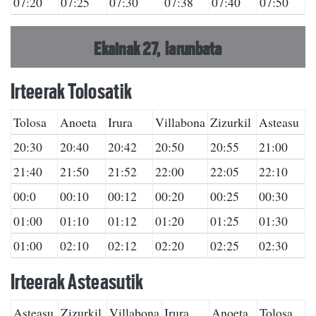
07:20
07:25
07:30
07:38
07:40
07:50
Ekainak 27, larunbata
Irteerak Tolosatik
Tolosa
Anoeta
Irura
Villabona
Zizurkil
Asteasu
20:30
20:40
20:42
20:50
20:55
21:00
21:40
21:50
21:52
22:00
22:05
22:10
00:0
00:10
00:12
00:20
00:25
00:30
01:00
01:10
01:12
01:20
01:25
01:30
01:00
02:10
02:12
02:20
02:25
02:30
Irteerak Asteasutik
Asteasu
Zizurkil
Villabona
Irura
Anoeta
Tolosa