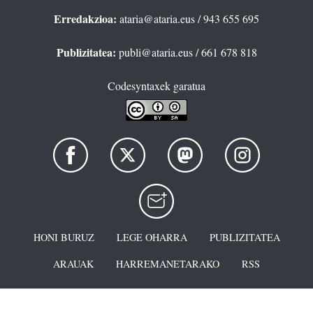
Erredakzioa:
ataria@ataria.eus
/ 943 655 695
Publizitatea:
publi@ataria.eus
/ 661 678 818
Codesyntaxek garatua
HONI BURUZ
LEGE OHARRA
PUBLIZITATEA
ARAUAK
HARREMANETARAKO
RSS