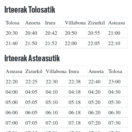
Irteerak Tolosatik
Tolosa
Anoeta
Irura
Villabona
Zizurkil
Asteasu
20:30
20:40
20:42
20:50
20:55
21:00
21:40
21:50
21:52
22:00
22:05
22:10
Irteerak Asteasutik
Asteasu
Zizurkil
Villabona
Irura
Anoeta
Tolosa
22:20
22:25
22:30
22:38
22:40
23:00
04:00
04:05
04:10
04:18
04:20
04:30
05:00
05:05
05:10
05:18
05:20
05:30
06:00
06:05
06:10
06:18
06:20
06:30
07:00
07:05
07:10
07:18
07:20
07:30