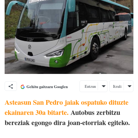
Entzun
Itzuli
Gehitu gaitzazu Googlen
Asteasun San Pedro jaiak ospatuko dituzte
ekainaren 30a bitarte.
Autobus zerbitzu
bereziak egongo dira joan-etorriak egiteko.