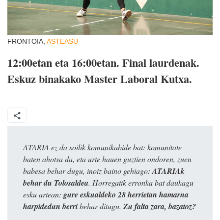
FRONTOIA,
ASTEASU
12:00etan eta 16:00etan. Final laurdenak.
Eskuz binakako Master Laboral Kutxa.
ATARIA ez da soilik komunikabide bat: komunitate
baten ahotsa da, eta urte hauen guztien ondoren, zuen
babesa behar dugu, inoiz baino gehiago:
ATARIAk
behar du Tolosaldea
. Horregatik erronka bat daukagu
esku artean:
gure eskualdeko 28 herrietan hamarna
harpidedun berri
behar ditugu.
Zu falta zara, bazatoz?