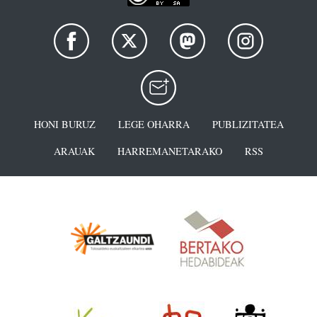
HONI BURUZ
LEGE OHARRA
PUBLIZITATEA
ARAUAK
HARREMANETARAKO
RSS