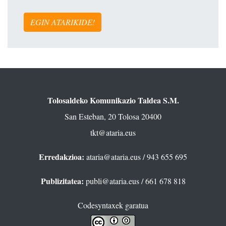
EGIN ATARIKIDE!
Tolosaldeko Komunikazio Taldea S.M.
San Esteban, 20 Tolosa 20400
tkt@ataria.eus
Erredakzioa:
ataria@ataria.eus
/ 943 655 695
Publizitatea:
publi@ataria.eus
/ 661 678 818
Codesyntaxek garatua