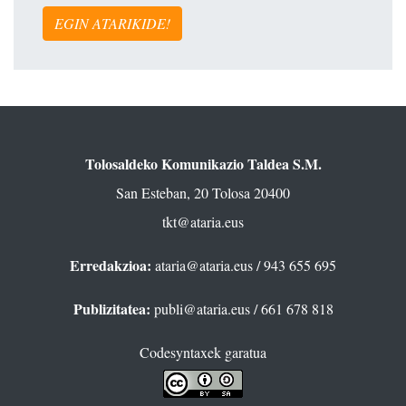
EGIN ATARIKIDE!
Tolosaldeko Komunikazio Taldea S.M.
San Esteban, 20 Tolosa 20400
tkt@ataria.eus
Erredakzioa:
ataria@ataria.eus
/ 943 655 695
Publizitatea:
publi@ataria.eus
/ 661 678 818
Codesyntaxek garatua