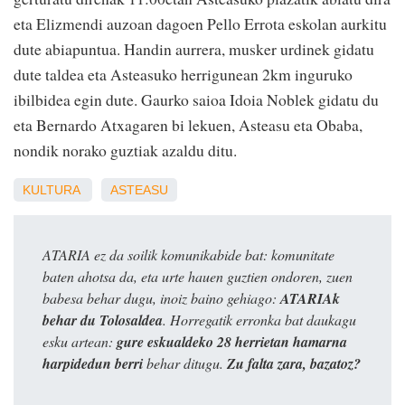
eta Elizmendi auzoan dagoen Pello Errota eskolan aurkitu
dute abiapuntua. Handin aurrera, musker urdinek gidatu
dute taldea eta Asteasuko herrigunean 2km inguruko
ibilbidea egin dute. Gaurko saioa Idoia Noblek gidatu du
eta Bernardo Atxagaren bi lekuen, Asteasu eta Obaba,
nondik norako guztiak azaldu ditu.
KULTURA
ASTEASU
ATARIA ez da soilik komunikabide bat: komunitate
baten ahotsa da, eta urte hauen guztien ondoren, zuen
babesa behar dugu, inoiz baino gehiago:
ATARIAk
behar du Tolosaldea
. Horregatik erronka bat daukagu
esku artean:
gure eskualdeko 28 herrietan hamarna
harpidedun berri
behar ditugu.
Zu falta zara, bazatoz?