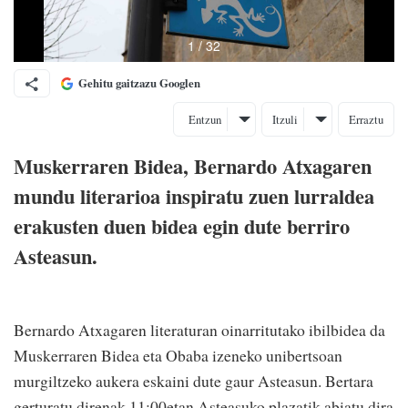
Gehitu gaitzazu Googlen
Entzun
Itzuli
Erraztu
Muskerraren Bidea, Bernardo Atxagaren
mundu literarioa inspiratu zuen lurraldea
erakusten duen bidea egin dute berriro
Asteasun.
Bernardo Atxagaren literaturan oinarritutako ibilbidea da
Muskerraren Bidea eta Obaba izeneko unibertsoan
murgiltzeko aukera eskaini dute gaur Asteasun. Bertara
gerturatu direnak 11:00etan Asteasuko plazatik abiatu dira