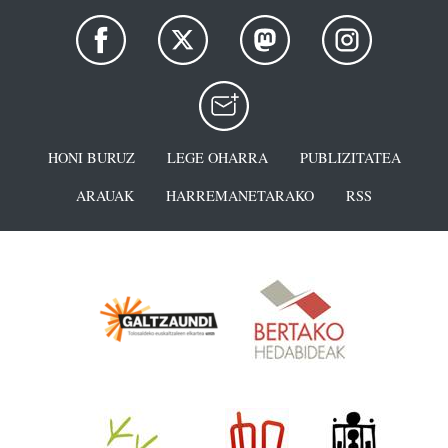
HONI BURUZ
LEGE OHARRA
PUBLIZITATEA
ARAUAK
HARREMANETARAKO
RSS