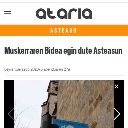
ASTEASU
Muskerraren Bidea egin dute Asteasun
Leyre Carrasco
2020ko abenduaren 27a