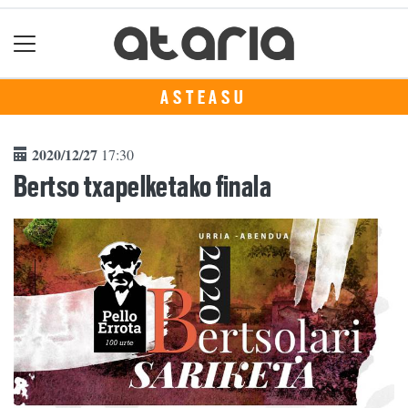
ASTEASU
2020/12/27
17:30
Bertso txapelketako finala