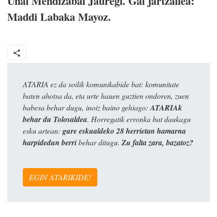
Unai Mendizabal Jauregi. Gai jartzailea:
Maddi Labaka Mayoz.
ATARIA ez da soilik komunikabide bat: komunitate
baten ahotsa da, eta urte hauen guztien ondoren, zuen
babesa behar dugu, inoiz baino gehiago:
ATARIAk
behar du Tolosaldea
. Horregatik erronka bat daukagu
esku artean:
gure eskualdeko 28 herrietan hamarna
harpidedun berri
behar ditugu.
Zu falta zara, bazatoz?
EGIN ATARIKIDE!