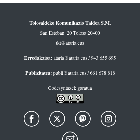
Tolosaldeko Komunikazio Taldea S.M.
San Esteban, 20 Tolosa 20400
tkt@ataria.eus
Erredakzioa:
ataria@ataria.eus
/ 943 655 695
Publizitatea:
publi@ataria.eus
/ 661 678 818
Codesyntaxek garatua