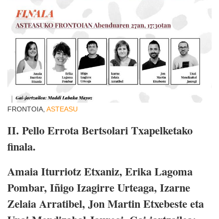
FRONTOIA,
ASTEASU
II. Pello Errota Bertsolari Txapelketako
finala.
Amaia Iturriotz Etxaniz, Erika Lagoma
Pombar, Iñigo Izagirre Urteaga, Izarne
Zelaia Arratibel, Jon Martin Etxebeste eta