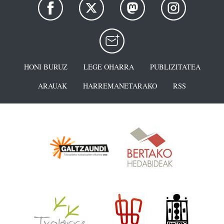
HONI BURUZ
LEGE OHARRA
PUBLIZITATEA
ARAUAK
HARREMANETARAKO
RSS