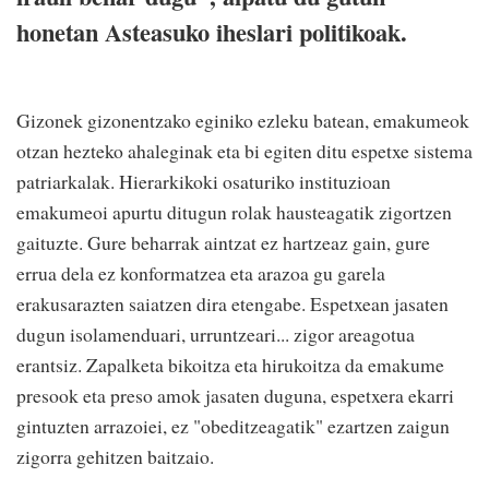
honetan Asteasuko iheslari politikoak.
Gizonek gizonentzako eginiko ezleku batean, emakumeok
otzan hezteko ahaleginak eta bi egiten ditu espetxe sistema
patriarkalak. Hierarkikoki osaturiko instituzioan
emakumeoi apurtu ditugun rolak hausteagatik zigortzen
gaituzte. Gure beharrak aintzat ez hartzeaz gain, gure
errua dela ez konformatzea eta arazoa gu garela
erakusarazten saiatzen dira etengabe. Espetxean jasaten
dugun isolamenduari, urruntzeari... zigor areagotua
erantsiz. Zapalketa bikoitza eta hirukoitza da emakume
presook eta preso amok jasaten duguna, espetxera ekarri
gintuzten arrazoiei, ez "obeditzeagatik" ezartzen zaigun
zigorra gehitzen baitzaio.