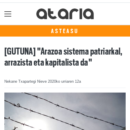
ASTEASU
[GUTUNA] "Arazoa sistema patriarkal,
arrazista eta kapitalista da"
Nekane Txapartegi Nieve
2020ko urriaren 12a