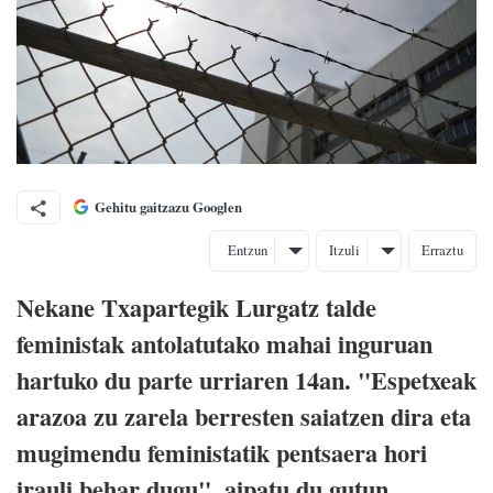
Gehitu gaitzazu Googlen
Entzun
Itzuli
Erraztu
Nekane Txapartegik Lurgatz talde
feministak antolatutako mahai inguruan
hartuko du parte urriaren 14an. "Espetxeak
arazoa zu zarela berresten saiatzen dira eta
mugimendu feministatik pentsaera hori
irauli behar dugu", aipatu du gutun