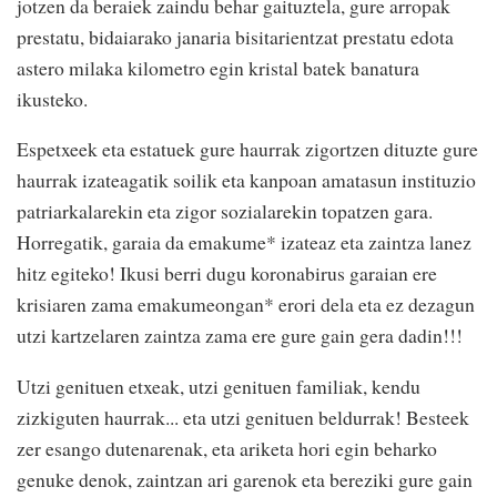
jotzen da beraiek zaindu behar gaituztela, gure arropak
prestatu, bidaiarako janaria bisitarientzat prestatu edota
astero milaka kilometro egin kristal batek banatura
ikusteko.
Espetxeek eta estatuek gure haurrak zigortzen dituzte gure
haurrak izateagatik soilik eta kanpoan amatasun instituzio
patriarkalarekin eta zigor sozialarekin topatzen gara.
Horregatik, garaia da emakume* izateaz eta zaintza lanez
hitz egiteko! Ikusi berri dugu koronabirus garaian ere
krisiaren zama emakumeongan* erori dela eta ez dezagun
utzi kartzelaren zaintza zama ere gure gain gera dadin!!!
Utzi genituen etxeak, utzi genituen familiak, kendu
zizkiguten haurrak... eta utzi genituen beldurrak! Besteek
zer esango dutenarenak, eta ariketa hori egin beharko
genuke denok, zaintzan ari garenok eta bereziki gure gain