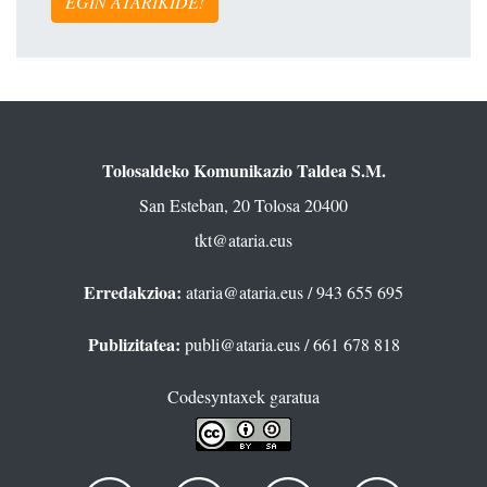
EGIN ATARIKIDE!
Tolosaldeko Komunikazio Taldea S.M.
San Esteban, 20 Tolosa 20400
tkt@ataria.eus
Erredakzioa:
ataria@ataria.eus
/ 943 655 695
Publizitatea:
publi@ataria.eus
/ 661 678 818
Codesyntaxek garatua