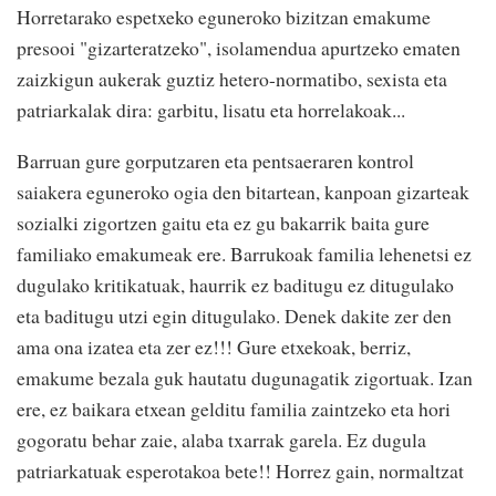
Horretarako espetxeko eguneroko bizitzan emakume
presooi "gizarteratzeko", isolamendua apurtzeko ematen
zaizkigun aukerak guztiz hetero-normatibo, sexista eta
patriarkalak dira: garbitu, lisatu eta horrelakoak...
Barruan gure gorputzaren eta pentsaeraren kontrol
saiakera eguneroko ogia den bitartean, kanpoan gizarteak
sozialki zigortzen gaitu eta ez gu bakarrik baita gure
familiako emakumeak ere. Barrukoak familia lehenetsi ez
dugulako kritikatuak, haurrik ez baditugu ez ditugulako
eta baditugu utzi egin ditugulako. Denek dakite zer den
ama ona izatea eta zer ez!!! Gure etxekoak, berriz,
emakume bezala guk hautatu dugunagatik zigortuak. Izan
ere, ez baikara etxean gelditu familia zaintzeko eta hori
gogoratu behar zaie, alaba txarrak garela. Ez dugula
patriarkatuak esperotakoa bete!! Horrez gain, normaltzat