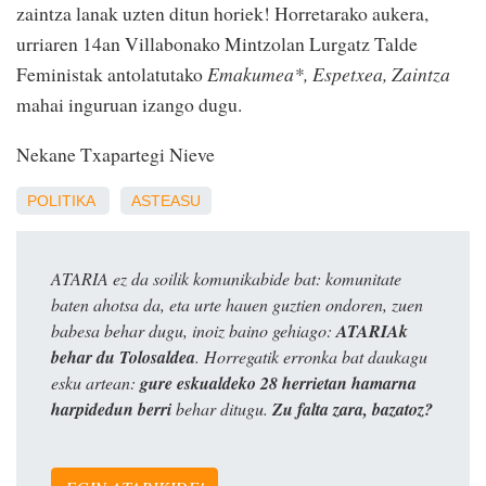
zaintza lanak uzten ditun horiek! Horretarako aukera,
urriaren 14an Villabonako Mintzolan Lurgatz Talde
Feministak antolatutako
Emakumea*, Espetxea, Zaintza
mahai inguruan izango dugu.
Nekane Txapartegi Nieve
POLITIKA
ASTEASU
ATARIA ez da soilik komunikabide bat: komunitate
baten ahotsa da, eta urte hauen guztien ondoren, zuen
babesa behar dugu, inoiz baino gehiago:
ATARIAk
behar du Tolosaldea
. Horregatik erronka bat daukagu
esku artean:
gure eskualdeko 28 herrietan hamarna
harpidedun berri
behar ditugu.
Zu falta zara, bazatoz?