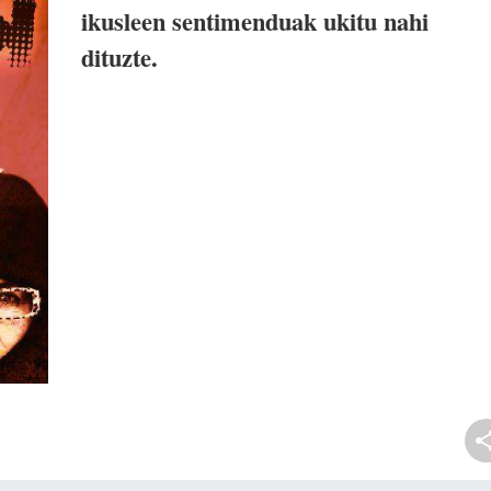
ikusleen sentimenduak ukitu nahi
dituzte.