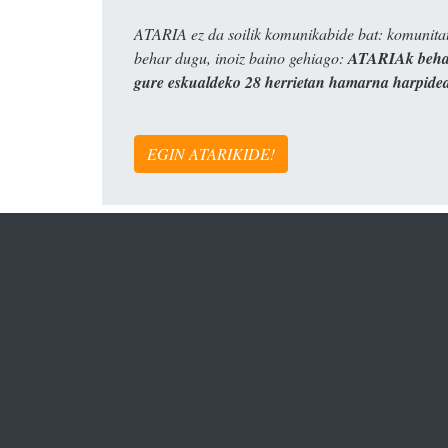
ATARIA ez da soilik komunikabide bat: komunitat
behar dugu, inoiz baino gehiago:
ATARIAk behar
gure eskualdeko 28 herrietan hamarna harpide
EGIN ATARIKIDE!