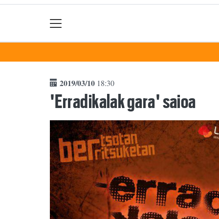
2019/03/10
18:30
'Erradikalak gara' saioa