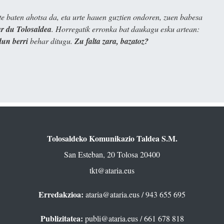
e baten ahotsa da, eta urte hauen guztien ondoren, zuen babesa
 du Tolosaldea
. Horregatik erronka bat daukagu esku artean:
dun berri
behar ditugu.
Zu falta zara, bazatoz?
Tolosaldeko Komunikazio Taldea S.M.
San Esteban, 20 Tolosa 20400
tkt@ataria.eus
Erredakzioa:
ataria@ataria.eus
/ 943 655 695
Publizitatea:
publi@ataria.eus
/ 661 678 818