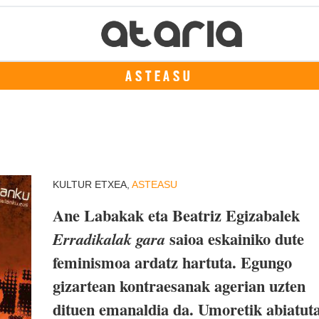
ASTEASU
KULTUR ETXEA,
ASTEASU
Ane Labakak eta Beatriz Egizabalek
saioa eskainiko dute
Erradikalak gara
feminismoa ardatz hartuta. Egungo
gizartean kontraesanak agerian uzten
dituen emanaldia da. Umoretik abiatuta