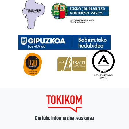
Gertuko informazioa, euskaraz