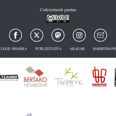
Codesyntaxek garatua
LEGE OHARRA
PUBLIZITATEA
ARAUAK
HARREMANE