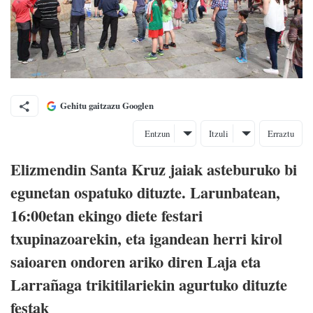
Gehitu gaitzazu Googlen
Entzun
Itzuli
Erraztu
Elizmendin Santa Kruz jaiak asteburuko bi
egunetan ospatuko dituzte. Larunbatean,
16:00etan ekingo diete festari
txupinazoarekin, eta igandean herri kirol
saioaren ondoren ariko diren Laja eta
Larrañaga trikitilariekin agurtuko dituzte
festak