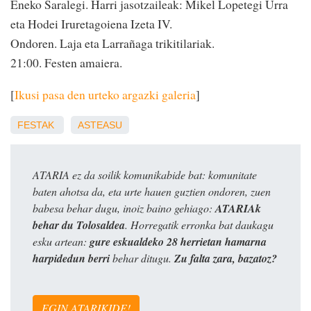
Eneko Saralegi. Harri jasotzaileak: Mikel Lopetegi Urra
eta Hodei Iruretagoiena Izeta IV.
Ondoren. Laja eta Larrañaga trikitilariak.
21:00. Festen amaiera.
[
Ikusi pasa den urteko argazki galeria
]
FESTAK
ASTEASU
ATARIA ez da soilik komunikabide bat: komunitate
baten ahotsa da, eta urte hauen guztien ondoren, zuen
babesa behar dugu, inoiz baino gehiago:
ATARIAk
behar du Tolosaldea
. Horregatik erronka bat daukagu
esku artean:
gure eskualdeko 28 herrietan hamarna
harpidedun berri
behar ditugu.
Zu falta zara, bazatoz?
EGIN ATARIKIDE!