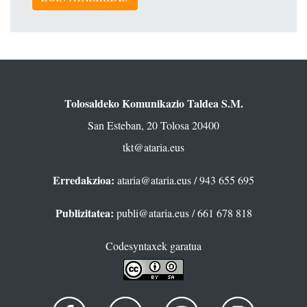
Tolosaldeko Komunikazio Taldea S.M.
San Esteban, 20 Tolosa 20400
tkt@ataria.eus
Erredakzioa:
ataria@ataria.eus
/ 943 655 695
Publizitatea:
publi@ataria.eus
/ 661 678 818
Codesyntaxek garatua