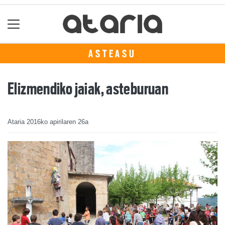
ASTEASU
Elizmendiko jaiak, asteburuan
Ataria
2016ko apirilaren 26a