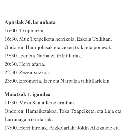
Apirilak 30, larunbata
16:00. Txupinazoa.
16:30. Muz Txapelketa herrikoia, Eskola Txikitan.
Ondoren. Haur jolasak eta zezen txiki eta poneyak.
19:30. Izer eta Narbaiza trikitilariak.
20:30. Herri afaria.
22:30. Zezen-suzkoa.
23:00. Erromeria, Izer eta Narbaiza trikitilariekin.
Maiatzak 1, igandea
11:30. Meza Santa Kruz ermitan.
Ondoren. Hamaiketakoa, Toka Txapelketa, eta Laja eta
Larrañaga trikitilariak.
17:00. Herri kirolak. Aizkolariak: Jokin Alkizalete eta