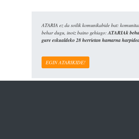
ATARIA ez da soilik komunikabide bat: komunitat
behar dugu, inoiz baino gehiago:
ATARIAk behar
gure eskualdeko 28 herrietan hamarna harpide
EGIN ATARIKIDE!