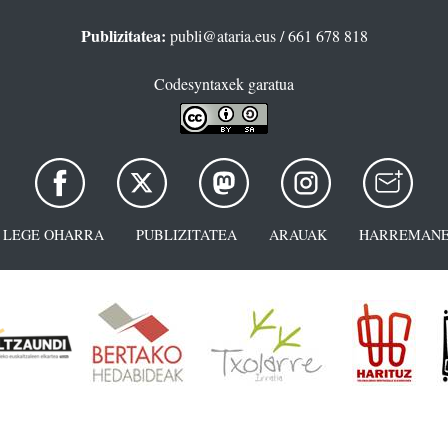
Publizitatea:
publi@ataria.eus
/ 661 678 818
Codesyntaxek garatua
LEGE OHARRA
PUBLIZITATEA
ARAUAK
HARREMANE