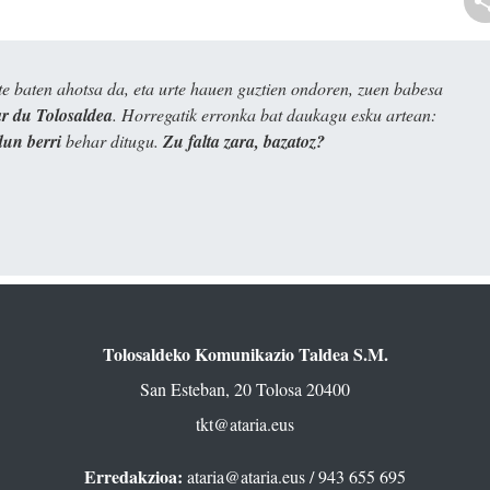
e baten ahotsa da, eta urte hauen guztien ondoren, zuen babesa
 du Tolosaldea
. Horregatik erronka bat daukagu esku artean:
dun berri
behar ditugu.
Zu falta zara, bazatoz?
Tolosaldeko Komunikazio Taldea S.M.
San Esteban, 20 Tolosa 20400
tkt@ataria.eus
Erredakzioa:
ataria@ataria.eus
/ 943 655 695