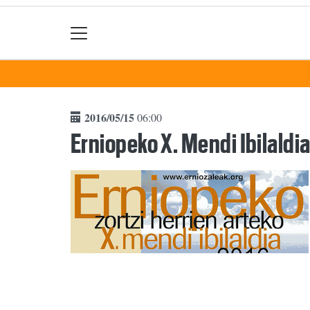
2016/05/15
06:00
Erniopeko X. Mendi Ibilaldi