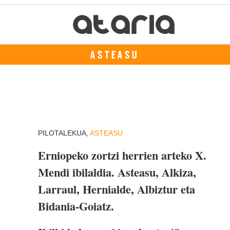
ASTEASU
a
PILOTALEKUA,
ASTEASU
Erniopeko zortzi herrien arteko X.
Mendi ibilaldia. Asteasu, Alkiza,
Larraul, Hernialde, Albiztur eta
Bidania-Goiatz.