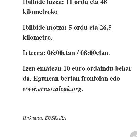
Ibilbide luzea: 11 ordu eta 48
kilometroko
Ibilbide motza: 5 ordu eta 26,5
kilometro.
Irteera: 06:00etan / 08:00etan.
Izen ematean 10 euro ordaindu behar
da. Egunean bertan frontoian edo
www.erniozaleak.org.
Hizkuntza:
EUSKARA