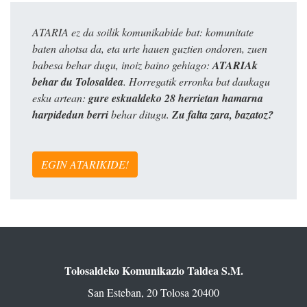
ATARIA ez da soilik komunikabide bat: komunitate
baten ahotsa da, eta urte hauen guztien ondoren, zuen
babesa behar dugu, inoiz baino gehiago:
ATARIAk
behar du Tolosaldea
. Horregatik erronka bat daukagu
esku artean:
gure eskualdeko 28 herrietan hamarna
harpidedun berri
behar ditugu.
Zu falta zara, bazatoz?
EGIN ATARIKIDE!
Tolosaldeko Komunikazio Taldea S.M.
San Esteban, 20 Tolosa 20400