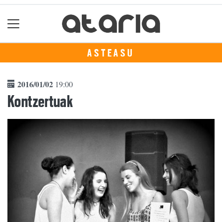
ASTEASU
2016/01/02
19:00
Kontzertuak