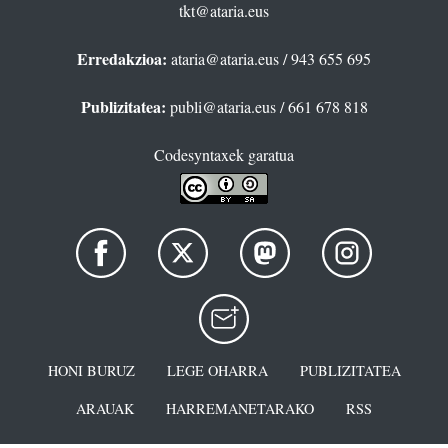
tkt@ataria.eus
Erredakzioa:
ataria@ataria.eus
/ 943 655 695
Publizitatea:
publi@ataria.eus
/ 661 678 818
Codesyntaxek garatua
HONI BURUZ
LEGE OHARRA
PUBLIZITATEA
ARAUAK
HARREMANETARAKO
RSS