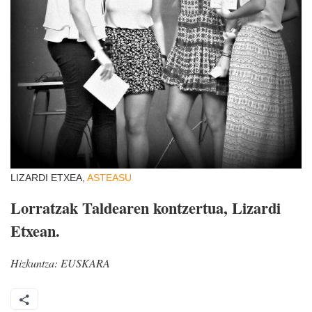
LIZARDI ETXEA,
ASTEASU
Lorratzak Taldearen kontzertua, Lizardi
Etxean.
Hizkuntza:
EUSKARA