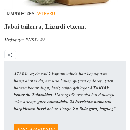
LIZARDI ETXEA,
ASTEASU
Jaboi tailerra, Lizardi etxean.
Hizkuntza:
EUSKARA
ATARIA ez da soilik komunikabide bat: komunitate
baten ahotsa da, eta urte hauen guztien ondoren, zuen
babesa behar dugu, inoiz baino gehiago:
ATARIAk
behar du Tolosaldea
. Horregatik erronka bat daukagu
esku artean:
gure eskualdeko 28 herrietan hamarna
harpidedun berri
behar ditugu.
Zu falta zara, bazatoz?
EGIN ATARIKIDE!