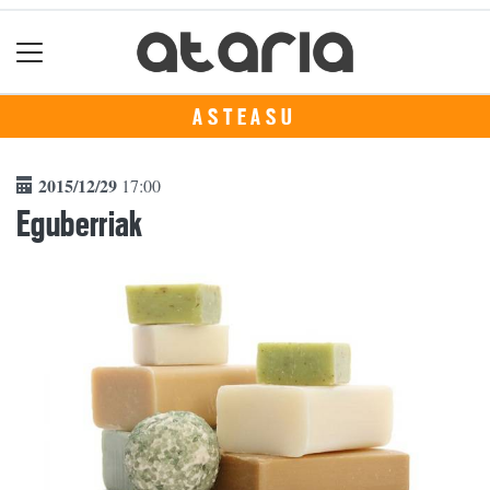
ASTEASU
2015/12/29
17:00
Eguberriak