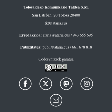
Tolosaldeko Komunikazio Taldea S.M.
San Esteban, 20 Tolosa 20400
tkt@ataria.eus
Erredakzioa:
ataria@ataria.eus
/ 943 655 695
Publizitatea:
publi@ataria.eus
/ 661 678 818
Codesyntaxek garatua