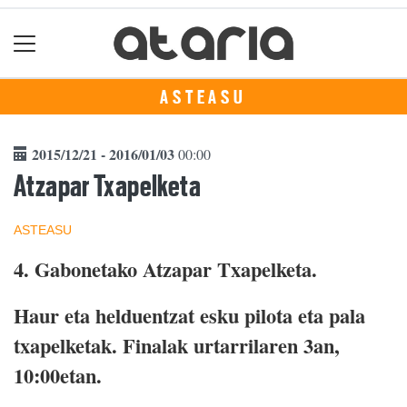
ASTEASU
2015/12/21 - 2016/01/03
00:00
Atzapar Txapelketa
ASTEASU
4. Gabonetako Atzapar Txapelketa.
Haur eta helduentzat esku pilota eta pala
txapelketak. Finalak urtarrilaren 3an,
10:00etan.