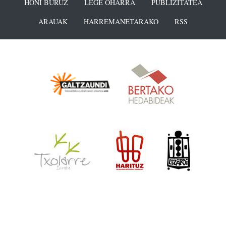
HONI BURUZ
LEGE OHARRA
PUBLIZITATEA
ARAUAK
HARREMANETARAKO
RSS