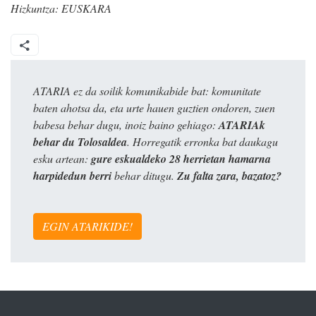
Hizkuntza:
EUSKARA
ATARIA ez da soilik komunikabide bat: komunitate
baten ahotsa da, eta urte hauen guztien ondoren, zuen
babesa behar dugu, inoiz baino gehiago:
ATARIAk
behar du Tolosaldea
. Horregatik erronka bat daukagu
esku artean:
gure eskualdeko 28 herrietan hamarna
harpidedun berri
behar ditugu.
Zu falta zara, bazatoz?
EGIN ATARIKIDE!