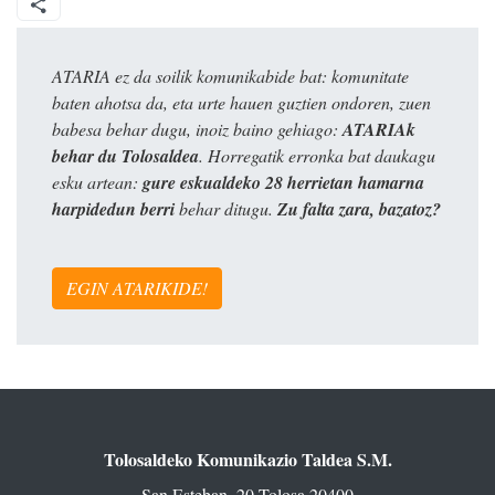
ATARIA ez da soilik komunikabide bat: komunitate
baten ahotsa da, eta urte hauen guztien ondoren, zuen
babesa behar dugu, inoiz baino gehiago:
ATARIAk
behar du Tolosaldea
. Horregatik erronka bat daukagu
esku artean:
gure eskualdeko 28 herrietan hamarna
harpidedun berri
behar ditugu.
Zu falta zara, bazatoz?
EGIN ATARIKIDE!
Tolosaldeko Komunikazio Taldea S.M.
San Esteban, 20 Tolosa 20400