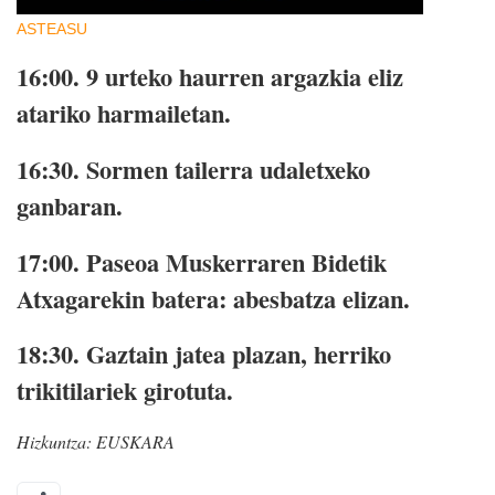
ASTEASU
16:00.
9 urteko haurren argazkia eliz
atariko harmailetan.
16:30.
Sormen tailerra udaletxeko
ganbaran.
17:00.
Paseoa Muskerraren Bidetik
Atxagarekin batera: abesbatza elizan.
18:30.
Gaztain jatea plazan, herriko
trikitilariek girotuta.
Hizkuntza:
EUSKARA