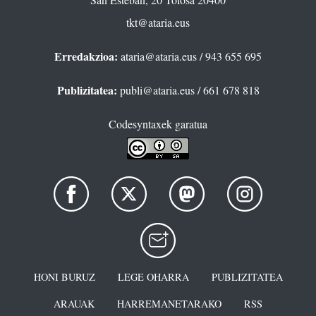
tkt@ataria.eus
Erredakzioa:
ataria@ataria.eus
/ 943 655 695
Publizitatea:
publi@ataria.eus
/ 661 678 818
Codesyntaxek garatua
HONI BURUZ
LEGE OHARRA
PUBLIZITATEA
ARAUAK
HARREMANETARAKO
RSS