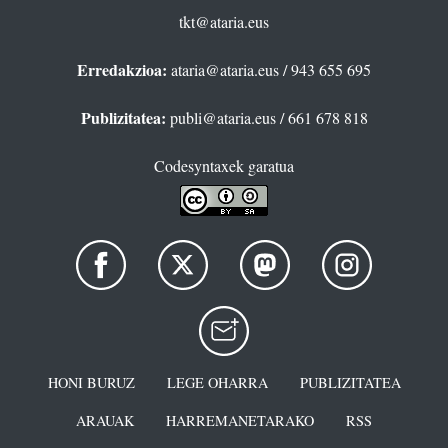
tkt@ataria.eus
Erredakzioa:
ataria@ataria.eus
/ 943 655 695
Publizitatea:
publi@ataria.eus
/ 661 678 818
Codesyntaxek garatua
HONI BURUZ
LEGE OHARRA
PUBLIZITATEA
ARAUAK
HARREMANETARAKO
RSS