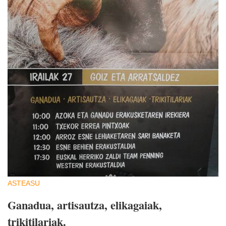
ASTEASU
Ganadua, artisautza, elikagaiak,
trikitilariak.