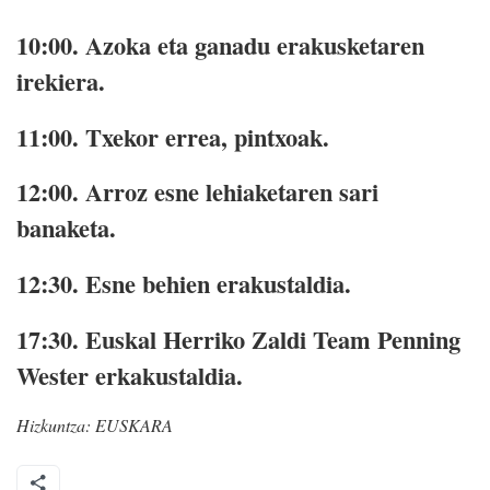
10:00.
Azoka eta ganadu erakusketaren
irekiera.
11:00.
Txekor errea, pintxoak.
12:00.
Arroz esne lehiaketaren sari
banaketa.
12:30.
Esne behien erakustaldia.
17:30.
Euskal Herriko Zaldi Team Penning
Wester erkakustaldia.
Hizkuntza:
EUSKARA