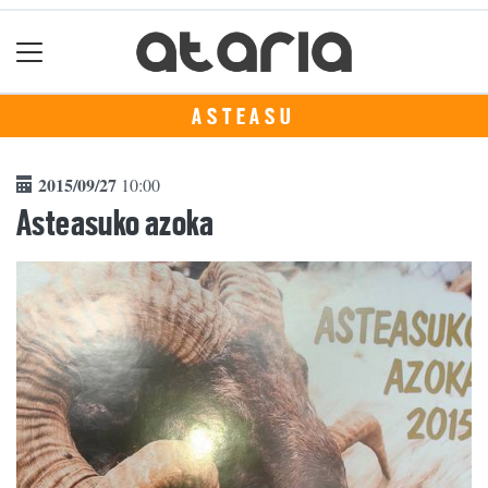
ASTEASU
2015/09/27
10:00
Asteasuko azoka