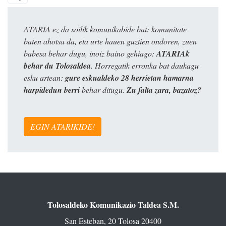
ATARIA ez da soilik komunikabide bat: komunitate
baten ahotsa da, eta urte hauen guztien ondoren, zuen
babesa behar dugu, inoiz baino gehiago:
ATARIAk
behar du Tolosaldea
. Horregatik erronka bat daukagu
esku artean:
gure eskualdeko 28 herrietan hamarna
harpidedun berri
behar ditugu.
Zu falta zara, bazatoz?
EGIN ATARIKIDE!
Tolosaldeko Komunikazio Taldea S.M.
San Esteban, 20 Tolosa 20400