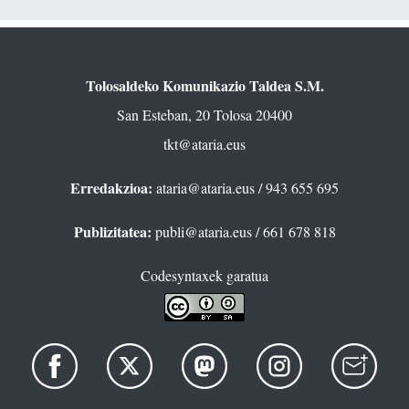
Tolosaldeko Komunikazio Taldea S.M.
San Esteban, 20 Tolosa 20400
tkt@ataria.eus
Erredakzioa:
ataria@ataria.eus
/ 943 655 695
Publizitatea:
publi@ataria.eus
/ 661 678 818
Codesyntaxek garatua