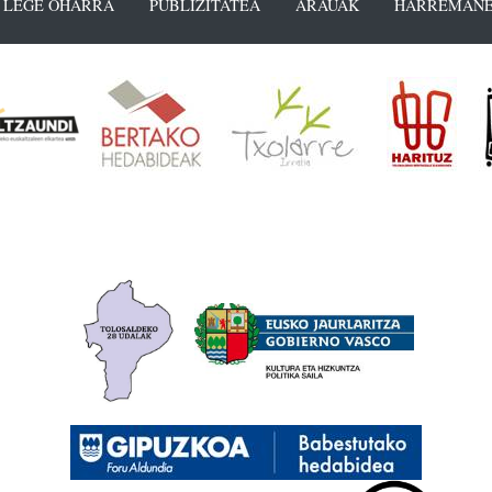
LEGE OHARRA
PUBLIZITATEA
ARAUAK
HARREMANE