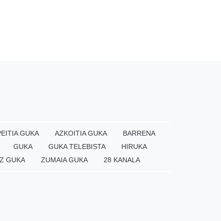
EITIA GUKA
AZKOITIA GUKA
BARRENA
GUKA
GUKA TELEBISTA
HIRUKA
Z GUKA
ZUMAIA GUKA
28 KANALA