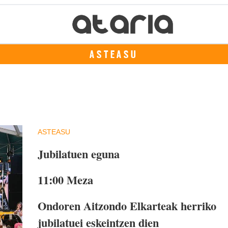
ASTEASU
ASTEASU
Jubilatuen eguna
11:00
Meza
Ondoren
Aitzondo Elkarteak herriko
jubilatuei eskeintzen dien