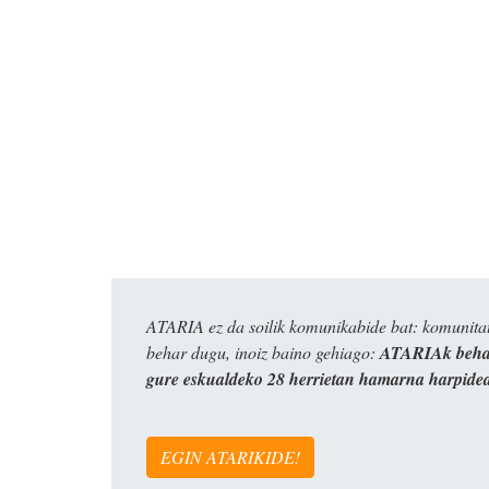
ATARIA ez da soilik komunikabide bat: komunitat
behar dugu, inoiz baino gehiago:
ATARIAk behar
gure eskualdeko 28 herrietan hamarna harpide
EGIN ATARIKIDE!