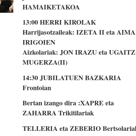
HAMAIKETAKOA
13:00
HERRI KIROLAK
Harrijasotzaileak: IZETA II eta AIM
IRIGOIEN
Aizkolariak: JON IRAZU eta UGAITZ
MUGERZA(II)
14:30
JUBILATUEN BAZKARIA
Frontoian
Bertan izango dira :XAPRE eta
ZAHARRA Trikitilariak
TELLERIA eta ZEBERIO Bertsolaria