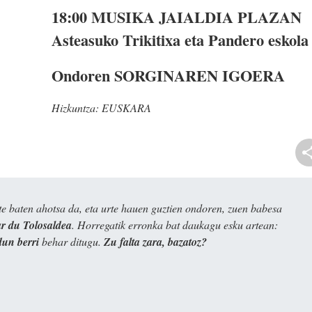
18:00
MUSIKA JAIALDIA PLAZAN
Asteasuko Trikitixa eta Pandero eskola
Ondoren
SORGINAREN IGOERA
Hizkuntza:
EUSKARA
e baten ahotsa da, eta urte hauen guztien ondoren, zuen babesa
 du Tolosaldea
. Horregatik erronka bat daukagu esku artean:
dun berri
behar ditugu.
Zu falta zara, bazatoz?