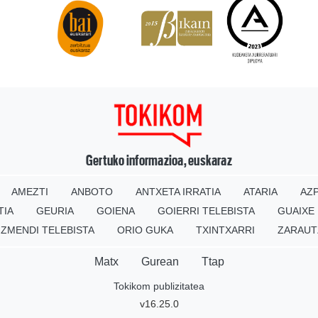
Gertuko informazioa, euskaraz
AMEZTI
ANBOTO
ANTXETA IRRATIA
ATARIA
AZP
TIA
GEURIA
GOIENA
GOIERRI TELEBISTA
GUAIXE
IZMENDI TELEBISTA
ORIO GUKA
TXINTXARRI
ZARAUT
Matx
Gurean
Ttap
Tokikom publizitatea
v16.25.0