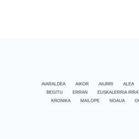
AIARALDEA
AIKOR
AIURRI
ALEA
BEGITU
ERRAN
EUSKALERRIA IRRA
KRONIKA
MAILOPE
NOAUA
O