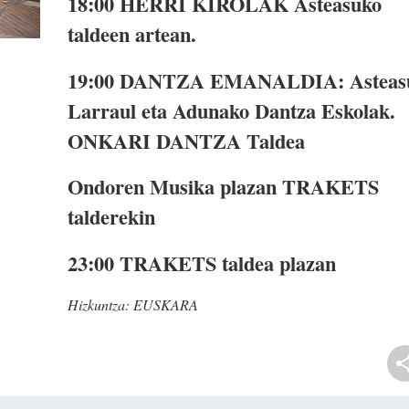
18:00
HERRI KIROLAK Asteasuko
taldeen artean.
19:00
DANTZA EMANALDIA: Asteas
Larraul eta Adunako Dantza Eskolak.
ONKARI DANTZA Taldea
Ondoren
Musika plazan TRAKETS
talderekin
23:00
TRAKETS taldea plazan
Hizkuntza:
EUSKARA