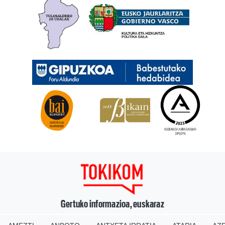
Gertuko informazioa, euskaraz