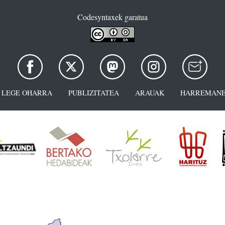
Codesyntaxek garatua
LEGE OHARRA
PUBLIZITATEA
ARAUAK
HARREMANE