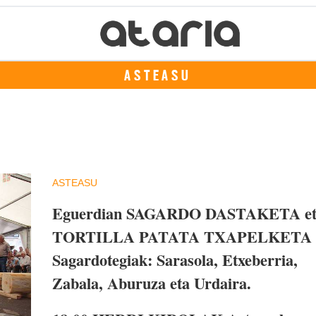
ASTEASU
ASTEASU
Eguerdian
SAGARDO DASTAKETA et
TORTILLA PATATA TXAPELKETA
Sagardotegiak: Sarasola, Etxeberria,
Zabala, Aburuza eta Urdaira.