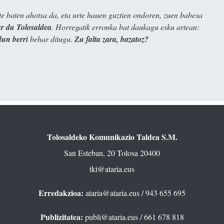
e baten ahotsa da, eta urte hauen guztien ondoren, zuen babesa
 du Tolosaldea
. Horregatik erronka bat daukagu esku artean:
dun berri
behar ditugu.
Zu falta zara, bazatoz?
Tolosaldeko Komunikazio Taldea S.M.
San Esteban, 20 Tolosa 20400
tkt@ataria.eus
Erredakzioa:
ataria@ataria.eus
/ 943 655 695
Publizitatea:
publi@ataria.eus
/ 661 678 818