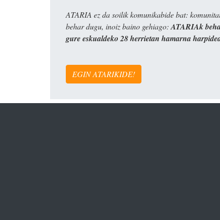
ATARIA ez da soilik komunikabide bat: komunitat
behar dugu, inoiz baino gehiago:
ATARIAk behar
gure eskualdeko 28 herrietan hamarna harpide
EGIN ATARIKIDE!