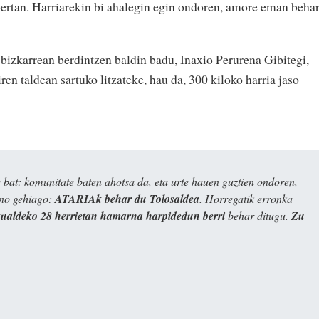
 bertan. Harriarekin bi ahalegin egin ondoren, amore eman beha
 bizkarrean berdintzen baldin badu, Inaxio Perurena Gibitegi,
ren taldean sartuko litzateke, hau da, 300 kiloko harria jaso
bat: komunitate baten ahotsa da, eta urte hauen guztien ondoren,
ino gehiago:
ATARIAk behar du Tolosaldea
. Horregatik erronka
kualdeko 28 herrietan hamarna harpidedun berri
behar ditugu.
Zu