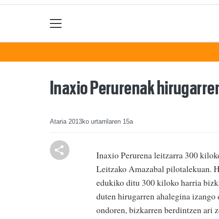
Inaxio Perurenak hirugarre
Ataria
2013ko urtarrilaren 15a
Inaxio Perurena leitzarra 300 kilok
Leitzako Amazabal pilotalekuan. He
edukiko ditu 300 kiloko harria biz
duten hirugarren ahalegina izango 
ondoren, bizkarren berdintzen ari ze