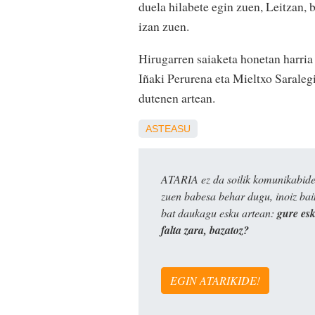
duela hilabete egin zuen, Leitzan,
izan zuen.
Hirugarren saiaketa honetan harria
Iñaki Perurena eta Mieltxo Saralegi
dutenen artean.
ASTEASU
ATARIA ez da soilik komunikabide 
zuen babesa behar dugu, inoiz ba
bat daukagu esku artean:
gure es
falta zara, bazatoz?
EGIN ATARIKIDE!