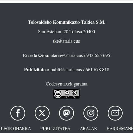
Tolosaldeko Komunikazio Taldea S.M.
San Esteban, 20 Tolosa 20400
tkt@ataria.eus
Erredakzioa:
ataria@ataria.eus
/ 943 655 695
Publizitatea:
publi@ataria.eus
/ 661 678 818
Codesyntaxek garatua
LEGE OHARRA
PUBLIZITATEA
ARAUAK
HARREMANE