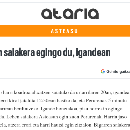
ASTEASU
n saiakera egingo du, igandean
Gehitu gaitz
o harri koadroa altxatzen saiatuko da urtarrilaren 20an, igandea
rri kirol jaialdia 12:30ean hasiko da, eta Perurenak 5 minutu
karrean berdintzeko. Igande honetakoa, pisu horrekin egingo
da. Lehen saiakera Asteasun egin zuen Perurenak. Harria jaso
la, atzera erori eta harri hautsi egin zitzaion. Bigarren saiaker