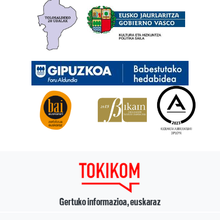
Gertuko informazioa, euskaraz