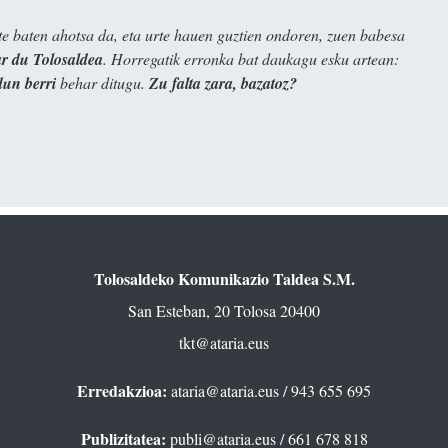
e baten ahotsa da, eta urte hauen guztien ondoren, zuen babesa
 du Tolosaldea
. Horregatik erronka bat daukagu esku artean:
dun berri
behar ditugu.
Zu falta zara, bazatoz?
Tolosaldeko Komunikazio Taldea S.M.
San Esteban, 20 Tolosa 20400
tkt@ataria.eus
Erredakzioa:
ataria@ataria.eus
/ 943 655 695
Publizitatea:
publi@ataria.eus
/ 661 678 818