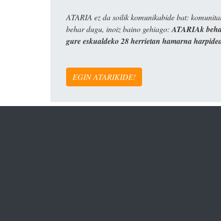
ATARIA ez da soilik komunikabide bat: komunitat
behar dugu, inoiz baino gehiago:
ATARIAk behar
gure eskualdeko 28 herrietan hamarna harpide
EGIN ATARIKIDE!