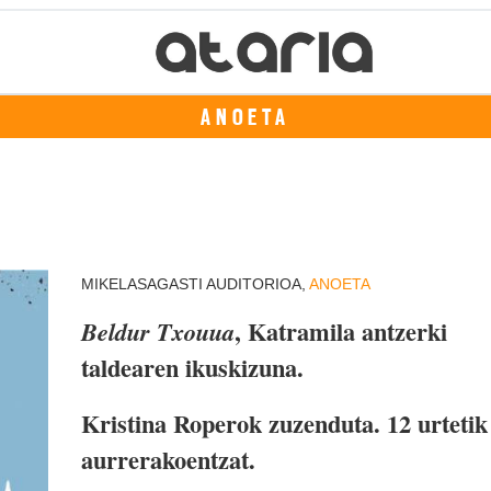
ANOETA
MIKELASAGASTI AUDITORIOA,
ANOETA
, Katramila antzerki
Beldur Txouua
taldearen ikuskizuna.
Kristina Roperok zuzenduta. 12 urtetik
aurrerakoentzat.