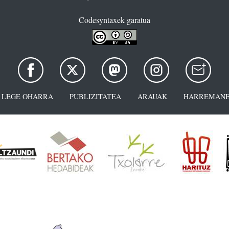
Codesyntaxek garatua
LEGE OHARRA
PUBLIZITATEA
ARAUAK
HARREMANE