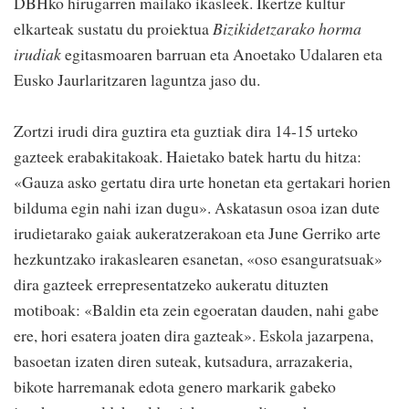
DBHko hirugarren mailako ikasleek. Ikertze kultur
elkarteak sustatu du proiektua
Bizikidetzarako horma
irudiak
egitasmoaren barruan eta Anoetako Udalaren eta
Eusko Jaurlaritzaren laguntza jaso du.
Zortzi irudi dira guztira eta guztiak dira 14-15 urteko
gazteek erabakitakoak. Haietako batek hartu du hitza:
«Gauza asko gertatu dira urte honetan eta gertakari horien
bilduma egin nahi izan dugu». Askatasun osoa izan dute
irudietarako gaiak aukeratzerakoan eta June Gerriko arte
hezkuntzako irakaslearen esanetan, «oso esanguratsuak»
dira gazteek errepresentatzeko aukeratu dituzten
motiboak: «Baldin eta zein egoeratan dauden, nahi gabe
ere, hori esatera joaten dira gazteak». Eskola jazarpena,
basoetan izaten diren suteak, kutsadura, arrazakeria,
bikote harremanak edota genero markarik gabeko