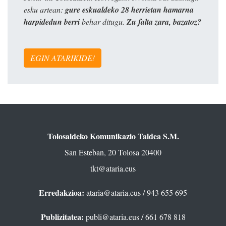
esku artean:
gure eskualdeko 28 herrietan hamarna
harpidedun berri
behar ditugu.
Zu falta zara, bazatoz?
EGIN ATARIKIDE!
Tolosaldeko Komunikazio Taldea S.M.
San Esteban, 20 Tolosa 20400
tkt@ataria.eus
Erredakzioa:
ataria@ataria.eus
/ 943 655 695
Publizitatea:
publi@ataria.eus
/ 661 678 818