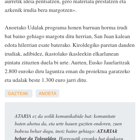
aurretik ideia pentsatzen, gero materiala prestatzen eta
azkenik irudia bera margotzen».
Anoetako Udalak programa honen barruan horma irudi
bat baino gehiago margotu ditu herrian, San Juan kalean
edota hilerrian esate baterako. Kiroldegiko paretan dauden
irudiak, adibidez, ikastolako ikasleekin elkarlanean
pintatu zituzten duela bi urte. Aurten, Eusko Jaurlaritzak
2.800 euroko diru laguntza eman du proiektua garatzeko
eta udalak beste 1.300 euro jarri ditu.
GAZTEAK
ANOETA
ATARIA ez da soilik komunikabide bat: komunitate
baten ahotsa da, eta urte hauen guztien ondoren, zuen
babesa behar dugu, inoiz baino gehiago:
ATARIAk
behar du Tolosaldea
. Horregatik erronka bat daukagu