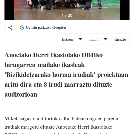
Gehitu gaitzazu Googlen
Entzun
Itzuli
Erraztu
Anoetako Herri Ikastolako DBHko
hirugarren mailako ikasleak
'Bizikidetzarako horma irudiak' proiektuan
aritu dira eta 8 irudi marraztu dituzte
auditorioan
Mikelasagasti auditorioko albo batean dagoen paretan
irudiak margotu dituzte Anoetako Herri Ikastolako