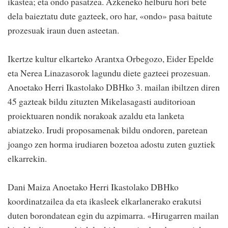
ikastea; eta ondo pasatzea. Azkeneko helburu hori bete
dela baieztatu dute gazteek, oro har, «ondo» pasa baitute
prozesuak iraun duen asteetan.
Ikertze kultur elkarteko Arantxa Orbegozo, Eider Epelde
eta Nerea Linazasorok lagundu diete gazteei prozesuan.
Anoetako Herri Ikastolako DBHko 3. mailan ibiltzen diren
45 gazteak bildu zituzten Mikelasagasti auditorioan
proiektuaren nondik norakoak azaldu eta lanketa
abiatzeko. Irudi proposamenak bildu ondoren, paretean
joango zen horma irudiaren bozetoa adostu zuten guztiek
elkarrekin.
Dani Maiza Anoetako Herri Ikastolako DBHko
koordinatzailea da eta ikasleek elkarlanerako erakutsi
duten borondatean egin du azpimarra. «Hirugarren mailan