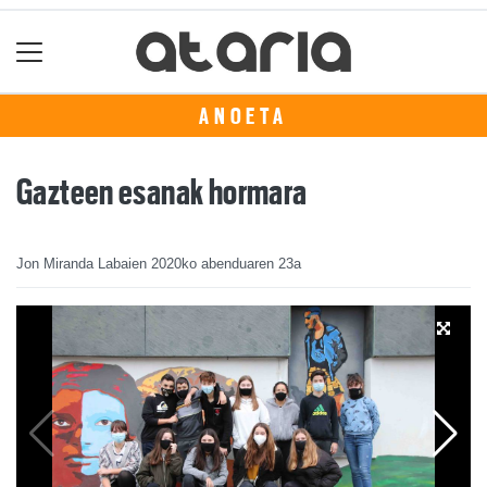
ANOETA
Gazteen esanak hormara
Jon Miranda Labaien
2020ko abenduaren 23a