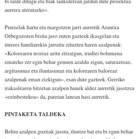
bi talde ditugu eta biak lankidetzan jardun dute proiektua
aurrera ateratzeko».
Pintzelak hartu eta margotzen jarri aurretik Arantxa
Orbegozoren bisita jaso zuten gazteek ikasgelan eta
interes handiarekin jarraitu zituzten haren azalpenak:
«Kolorearen teoriaz aritu zitzaigun, irudiei bolumena
emateko zer egin behar genuen azaldu zigun, saturazioaz,
argitasunaz eta iluntasunaz eta kolorearen baloreaz
azalpenak eman zizkigun», esan dute gazteek. Gerriko
irakaslearen hitzetan azalpen hauek aldez aurretik jasotzea
«ezinbestekoa» da, paretan lanean hasi aurretik.
PINTAKETA TALDEKA
Behin azalpen guztiak jasota, iluntze bat eta bi egun behar