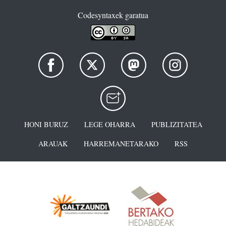
Codesyntaxek garatua
HONI BURUZ
LEGE OHARRA
PUBLIZITATEA
ARAUAK
HARREMANETARAKO
RSS