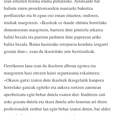
izan zituzten horma irudia pintatzeko. Arratsalde bat
baliatu zuten proiektorearekin marrazki bakoitza
perfilatzeko eta bi egun oso eman zituzten, ondoren,
irudiak margotzen. «Ikasleak ez daude ohituta horrelako
dimentsiotan margotzen, hartzen dute pintzela arkatza
balitz bezala eta paretan jarduten dute paperean ariko
balira bezala. Baina hasierako erreparoa kenduta izugarri
gozatu dute», esan du ikastolako arte hezitzaileak.
Gerrikoren lana izan da ikasleen alboan egotea eta
margotzen hasi zitezen haiei segurtasuna eskaintzea:
«Okasio gutxi izaten dute ikasleek ikasgelatik kanpora
horrelako gauzak egiteko eta aukera sortzen zaienean
aprobetxatu egin behar dutela esaten diet. Iruditzen zait
asko gozatu dutela eta ikusi dutela arlo honetan ari diren
profesionalek zenbat lan egin behar izaten duten, bai aldez