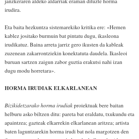
janzkeraren aldeko aldarriak eraman dituzte horma
irudira.
Eta baita hezkuntza sistemarekiko kritika ere: «Hemen
kablez jositako burmuin bat pintatu dugu, ikasleona
irudikatuz. Baina arreta jarriz gero ikusten da kableak
zuzenean zakarrontziekin konektatuta daudela. Ikasleoi
buruan sartzen zaigun zabor guztia erakutsi nahi izan
dugu modu horretara».
HORMA IRUDIAK ELKARLANEAN
Bizikidetzarako horma irudiak
proiektuak bere baitan
helburu asko biltzen ditu: pareta bat eraldatu, txukundu eta
apaintzea; gazteak elkarrekin elkarlanean aritzea; artista
baten laguntzarekin horma irudi bat nola margotzen den