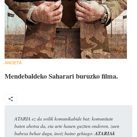
ANOETA
Mendebaldeko Saharari buruzko filma.
ATARIA ez da soilik komunikabide bat: komunitate
baten ahotsa da, eta urte hauen guztien ondoren, zuen
babesa behar dugu, inoiz baino gehiago:
ATARIAk