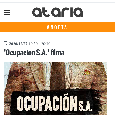
ANOETA
2020/12/27
19:30 - 20:30
'Ocupacion S.A.' filma