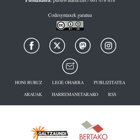
Codesyntaxek garatua
HONI BURUZ
LEGE OHARRA
PUBLIZITATEA
ARAUAK
HARREMANETARAKO
RSS