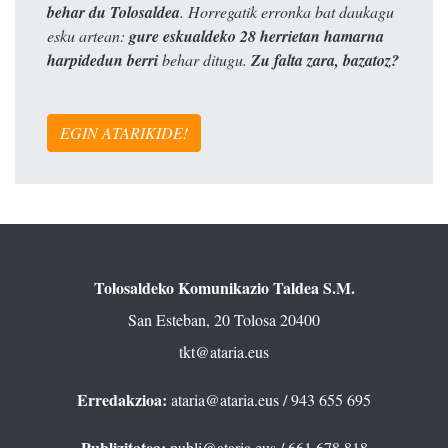
behar du Tolosaldea
. Horregatik erronka bat daukagu
esku artean:
gure eskualdeko 28 herrietan hamarna
harpidedun berri
behar ditugu.
Zu falta zara, bazatoz?
EGIN ATARIKIDE!
Tolosaldeko Komunikazio Taldea S.M.
San Esteban, 20 Tolosa 20400
tkt@ataria.eus
Erredakzioa:
ataria@ataria.eus
/ 943 655 695
Publizitatea:
publi@ataria.eus
/ 661 678 818