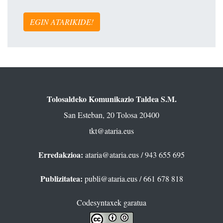
EGIN ATARIKIDE!
Tolosaldeko Komunikazio Taldea S.M.
San Esteban, 20 Tolosa 20400
tkt@ataria.eus
Erredakzioa:
ataria@ataria.eus
/ 943 655 695
Publizitatea:
publi@ataria.eus
/ 661 678 818
Codesyntaxek garatua