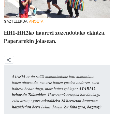
GAZTELEKUA,
ANOETA
HH1-HH2ko haurrei zuzendutako ekintza.
Paperarekin jolasean.
ATARIA ez da soilik komunikabide bat: komunitate
baten ahotsa da, eta urte hauen guztien ondoren, zuen
babesa behar dugu, inoiz baino gehiago:
ATARIAk
behar du Tolosaldea
. Horregatik erronka bat daukagu
esku artean:
gure eskualdeko 28 herrietan hamarna
harpidedun berri
behar ditugu.
Zu falta zara, bazatoz?