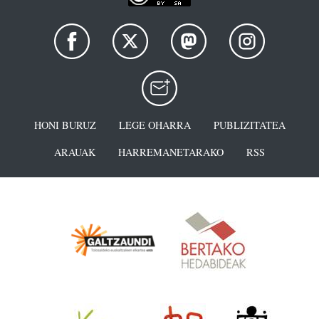
HONI BURUZ
LEGE OHARRA
PUBLIZITATEA
ARAUAK
HARREMANETARAKO
RSS