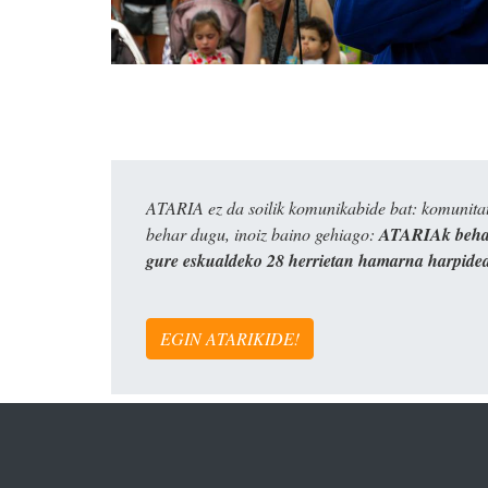
ATARIA ez da soilik komunikabide bat: komunitat
behar dugu, inoiz baino gehiago:
ATARIAk behar
gure eskualdeko 28 herrietan hamarna harpide
EGIN ATARIKIDE!