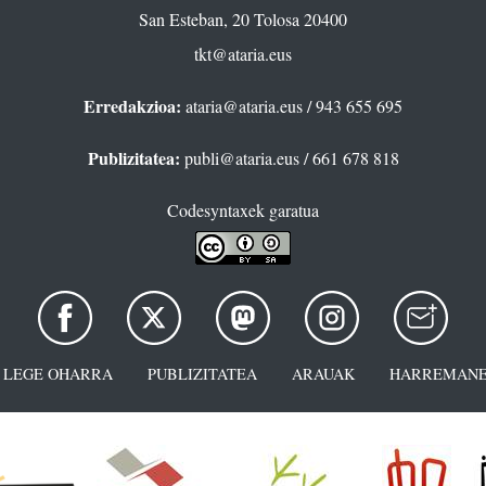
San Esteban, 20 Tolosa 20400
tkt@ataria.eus
Erredakzioa:
ataria@ataria.eus
/ 943 655 695
Publizitatea:
publi@ataria.eus
/ 661 678 818
Codesyntaxek garatua
LEGE OHARRA
PUBLIZITATEA
ARAUAK
HARREMANE