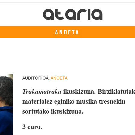
ANOETA
AUDITORIOA,
ANOETA
ikuskizuna. Birziklatuta
Trakamatraka
materialez eginiko musika tresnekin
sortutako ikuskizuna.
3 euro.