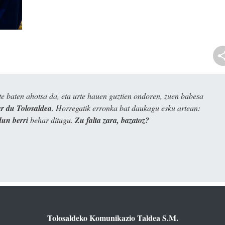
e baten ahotsa da, eta urte hauen guztien ondoren, zuen babesa
 du Tolosaldea
. Horregatik erronka bat daukagu esku artean:
dun berri
behar ditugu.
Zu falta zara, bazatoz?
Tolosaldeko Komunikazio Taldea S.M.