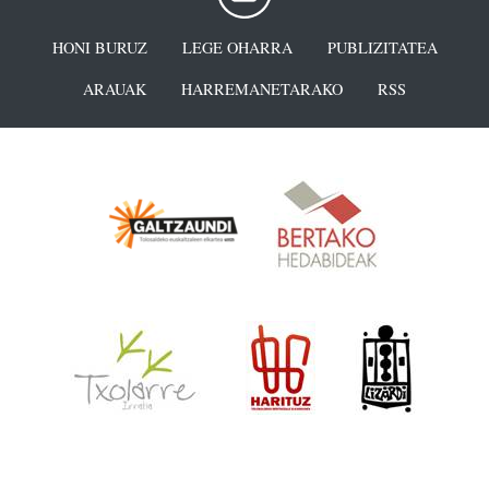
HONI BURUZ
LEGE OHARRA
PUBLIZITATEA
ARAUAK
HARREMANETARAKO
RSS