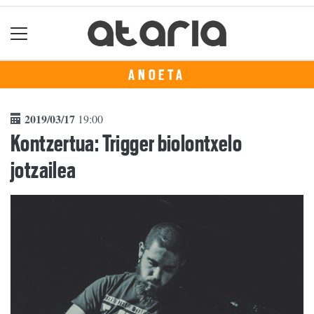
ANOETA
2019/03/17
19:00
Kontzertua: Trigger biolontxelo
jotzailea