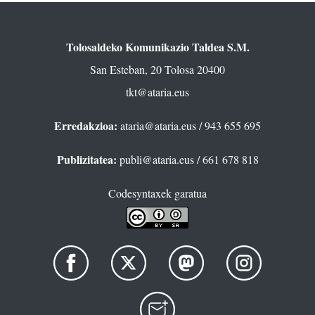
Tolosaldeko Komunikazio Taldea S.M.
San Esteban, 20 Tolosa 20400
tkt@ataria.eus
Erredakzioa:
ataria@ataria.eus
/ 943 655 695
Publizitatea:
publi@ataria.eus
/ 661 678 818
Codesyntaxek garatua