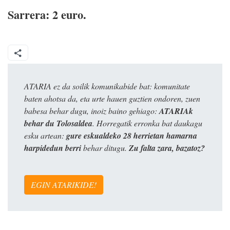
Sarrera: 2 euro.
ATARIA ez da soilik komunikabide bat: komunitate
baten ahotsa da, eta urte hauen guztien ondoren, zuen
babesa behar dugu, inoiz baino gehiago:
ATARIAk
behar du Tolosaldea
. Horregatik erronka bat daukagu
esku artean:
gure eskualdeko 28 herrietan hamarna
harpidedun berri
behar ditugu.
Zu falta zara, bazatoz?
EGIN ATARIKIDE!