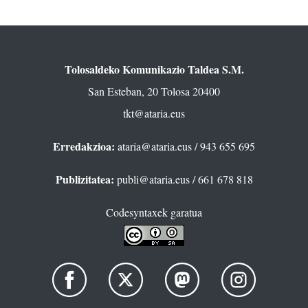
Tolosaldeko Komunikazio Taldea S.M.
San Esteban, 20 Tolosa 20400
tkt@ataria.eus
Erredakzioa:
ataria@ataria.eus
/ 943 655 695
Publizitatea:
publi@ataria.eus
/ 661 678 818
Codesyntaxek garatua