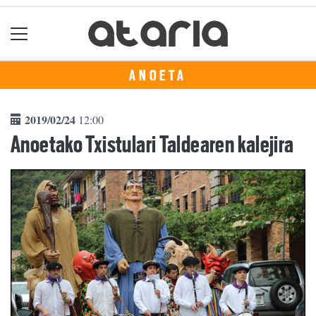
ANOETA
2019/02/24
12:00
Anoetako Txistulari Taldearen kalejira