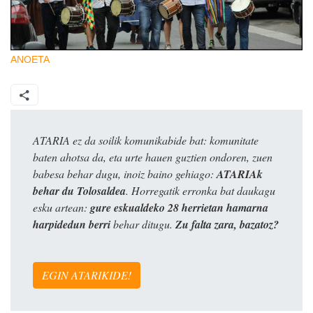
ANOETA
ATARIA ez da soilik komunikabide bat: komunitate
baten ahotsa da, eta urte hauen guztien ondoren, zuen
babesa behar dugu, inoiz baino gehiago:
ATARIAk
behar du Tolosaldea
. Horregatik erronka bat daukagu
esku artean:
gure eskualdeko 28 herrietan hamarna
harpidedun berri
behar ditugu.
Zu falta zara, bazatoz?
EGIN ATARIKIDE!