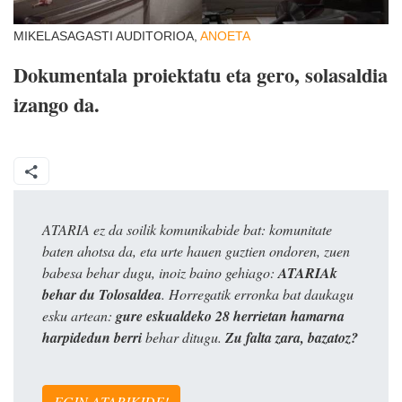
MIKELASAGASTI AUDITORIOA,
ANOETA
Dokumentala proiektatu eta gero, solasaldia
izango da.
ATARIA ez da soilik komunikabide bat: komunitate
baten ahotsa da, eta urte hauen guztien ondoren, zuen
babesa behar dugu, inoiz baino gehiago:
ATARIAk
behar du Tolosaldea
. Horregatik erronka bat daukagu
esku artean:
gure eskualdeko 28 herrietan hamarna
harpidedun berri
behar ditugu.
Zu falta zara, bazatoz?
EGIN ATARIKIDE!