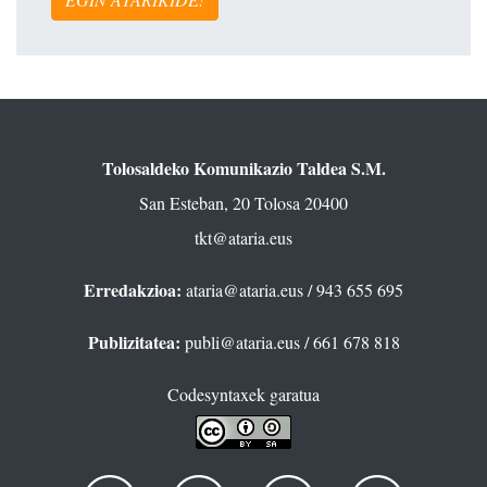
Tolosaldeko Komunikazio Taldea S.M.
San Esteban, 20 Tolosa 20400
tkt@ataria.eus
Erredakzioa:
ataria@ataria.eus
/ 943 655 695
Publizitatea:
publi@ataria.eus
/ 661 678 818
Codesyntaxek garatua